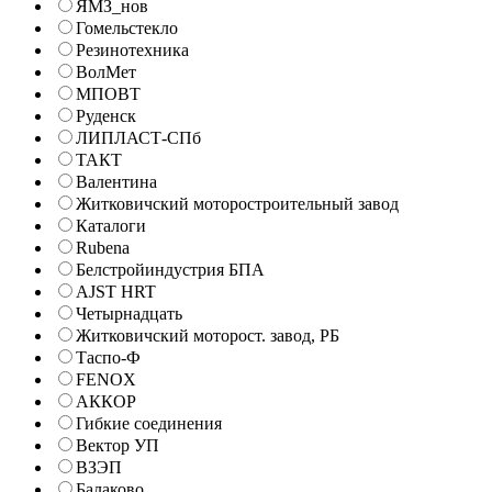
ЯМЗ_нов
Гомельстекло
Резинотехника
ВолМет
МПОВТ
Руденск
ЛИПЛАСТ-СПб
ТАКТ
Валентина
Житковичский моторостроительный завод
Каталоги
Rubena
Белстройиндустрия БПА
AJST HRT
Четырнадцать
Житковичский моторост. завод, РБ
Таспо-Ф
FENOX
АККОР
Гибкие соединения
Вектор УП
ВЗЭП
Балаково