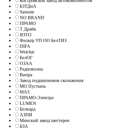
Костромской завод автокомпонентов
БЗТДиА
Sassone
NO BRAND
ПРАМО
Т Драйв
ЯЗТО
Фильтр УП ОО БелТИЗ
DIFA
Weichai
БелОГ
ОЗАА
Радиоволна
Випра
Завод подшипников скольжения
МО Пустынь
МАЗ
ПРАМО-Электро
LUMEN
Белкард
АЗПИ
Минский завод шестерен
БЗА