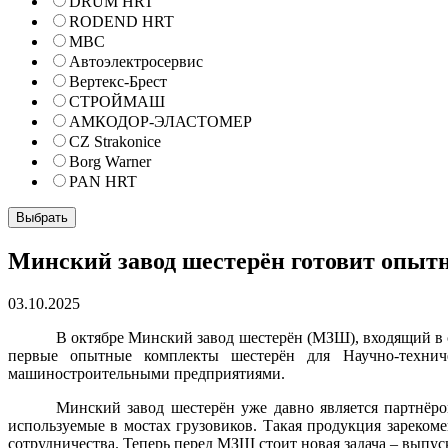
DRUM HRT
RODEND HRT
МВС
Автоэлектросервис
Вертекс-Брест
СТРОЙМАШ
АМКОДОР-ЭЛАСТОМЕР
CZ Strakonice
Borg Warner
PAN HRT
Минский завод шестерён готовит опы
03.10.2025
В октябре Минский завод шестерён (МЗШ), входящий в
первые опытные комплекты шестерён для Научно-техни
машиностроительными предприятиями.
Минский завод шестерён уже давно является партнёр
используемые в мостах грузовиков. Такая продукция зареком
сотрудничества. Теперь перед МЗШ стоит новая задача – выпус