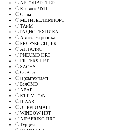
АВТОПАРТНЕР
Кравлис ЧУП
China
МЕТИЗБЕЛИМПОРТ
ТАиМ
РАДИОТЕХНИКА
Автоэлектроника
БЕЛ-ФЕР СП , РБ
АНТАЛиС
PNEUMO HRT
FILTERS HRT
SACHS
СОАТЭ
Промтехпласт
БелОМО
АВАР
КТТ, VITON
ШААЗ
ЭНЕРГОМАШ
WINDOW HRT
AIRSPRING HRT
Турция