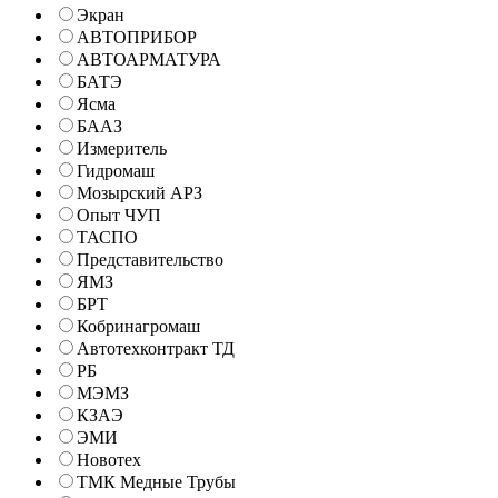
Экран
АВТОПРИБОР
АВТОАРМАТУРА
БАТЭ
Ясма
БААЗ
Измеритель
Гидромаш
Мозырский АРЗ
Опыт ЧУП
ТАСПО
Представительство
ЯМЗ
БРТ
Кобринагромаш
Автотехконтракт ТД
РБ
МЭМЗ
КЗАЭ
ЭМИ
Новотех
ТМК Медные Трубы