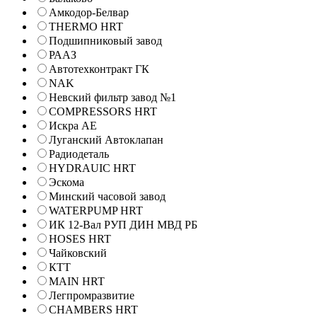
Амкодор-Белвар
THERMO HRT
Подшипниковый завод
РААЗ
Автотехконтракт ГК
NAK
Невский фильтр завод №1
COMPRESSORS HRT
Искра АЕ
Луганский Автоклапан
Радиодеталь
HYDRAUIC HRT
Эскома
Минский часовой завод
WATERPUMP HRT
ИК 12-Вал РУП ДИН МВД РБ
HOSES HRT
Чайковский
КТТ
MAIN HRT
Легпромразвитие
CHAMBERS HRT