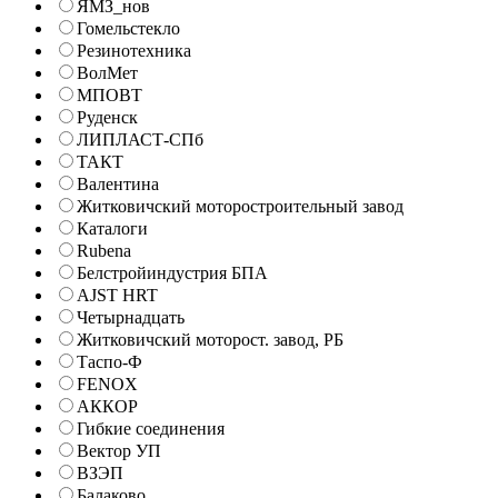
ЯМЗ_нов
Гомельстекло
Резинотехника
ВолМет
МПОВТ
Руденск
ЛИПЛАСТ-СПб
ТАКТ
Валентина
Житковичский моторостроительный завод
Каталоги
Rubena
Белстройиндустрия БПА
AJST HRT
Четырнадцать
Житковичский моторост. завод, РБ
Таспо-Ф
FENOX
АККОР
Гибкие соединения
Вектор УП
ВЗЭП
Балаково