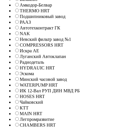
Амкодор-Белвар
THERMO HRT
Подшипниковый завод
РААЗ
Автотехконтракт ГК
NAK
Невский фильтр завод №1
COMPRESSORS HRT
Искра АЕ
Луганский Автоклапан
Радиодеталь
HYDRAUIC HRT
Эскома
Минский часовой завод
WATERPUMP HRT
ИК 12-Вал РУП ДИН МВД РБ
HOSES HRT
Чайковский
КТТ
MAIN HRT
Легпромразвитие
CHAMBERS HRT