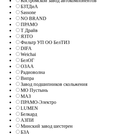
Костромской завод автокомпонентов
БЗТДиА
Sassone
NO BRAND
ПРАМО
Т Драйв
ЯЗТО
Фильтр УП ОО БелТИЗ
DIFA
Weichai
БелОГ
ОЗАА
Радиоволна
Випра
Завод подшипников скольжения
МО Пустынь
МАЗ
ПРАМО-Электро
LUMEN
Белкард
АЗПИ
Минский завод шестерен
БЗА