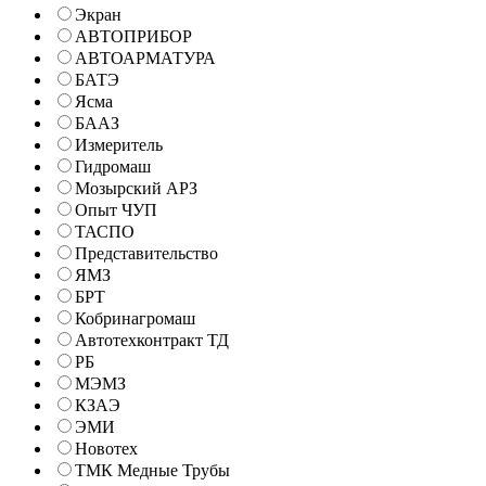
Экран
АВТОПРИБОР
АВТОАРМАТУРА
БАТЭ
Ясма
БААЗ
Измеритель
Гидромаш
Мозырский АРЗ
Опыт ЧУП
ТАСПО
Представительство
ЯМЗ
БРТ
Кобринагромаш
Автотехконтракт ТД
РБ
МЭМЗ
КЗАЭ
ЭМИ
Новотех
ТМК Медные Трубы