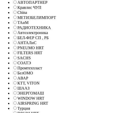
АВТОПАРТНЕР
Кравлис ЧУП
China
МЕТИЗБЕЛИМПОРТ
ТАиМ
РАДИОТЕХНИКА
Автоэлектроника
БЕЛ-ФЕР СП , РБ
АНТАЛиС
PNEUMO HRT
FILTERS HRT
SACHS
СОАТЭ
Промтехпласт
БелОМО
АВАР
КТТ, VITON
ШААЗ
ЭНЕРГОМАШ
WINDOW HRT
AIRSPRING HRT
Турция