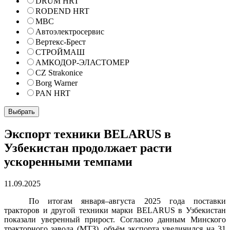
DRUM HRT
RODEND HRT
МВС
Автоэлектросервис
Вертекс-Брест
СТРОЙМАШ
АМКОДОР-ЭЛАСТОМЕР
CZ Strakonice
Borg Warner
PAN HRT
Экспорт техники BELARUS в
Узбекистан продолжает расти
ускоренными темпами
11.09.2025
По итогам января–августа 2025 года поставки
тракторов и другой техники марки BELARUS в Узбекистан
показали уверенный прирост. Согласно данным Минского
тракторного завода (МТЗ), объём экспорта увеличился на 31