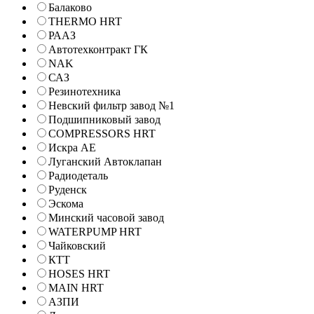
Балаково
THERMO HRT
РААЗ
Автотехконтракт ГК
NAK
САЗ
Резинотехника
Невский фильтр завод №1
Подшипниковый завод
COMPRESSORS HRT
Искра АЕ
Луганский Автоклапан
Радиодеталь
Руденск
Эскома
Минский часовой завод
WATERPUMP HRT
Чайковский
КТТ
HOSES HRT
MAIN HRT
АЗПИ