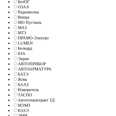
БелОГ
ОЗАА
Радиоволна
Випра
МО Пустынь
МАЗ
МТЗ
ПРАМО-Электро
LUMEN
Белкард
БЗА
Экран
АВТОПРИБОР
АВТОАРМАТУРА
БАТЭ
Ясма
БААЗ
Измеритель
ТАСПО
Автотехконтракт ТД
МЭМЗ
КЗАЭ
ЭМИ