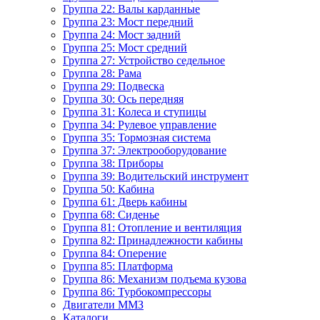
Группа 22: Валы карданные
Группа 23: Мост передний
Группа 24: Мост задний
Группа 25: Мост средний
Группа 27: Устройство седельное
Группа 28: Рама
Группа 29: Подвеска
Группа 30: Ось передняя
Группа 31: Колеса и ступицы
Группа 34: Рулевое управление
Группа 35: Тормозная система
Группа 37: Электрооборудование
Группа 38: Приборы
Группа 39: Водительский инструмент
Группа 50: Кабина
Группа 61: Дверь кабины
Группа 68: Сиденье
Группа 81: Отопление и вентиляция
Группа 82: Принадлежности кабины
Группа 84: Оперение
Группа 85: Платформа
Группа 86: Механизм подъема кузова
Группа 86: Турбокомпрессоры
Двигатели ММЗ
Каталоги