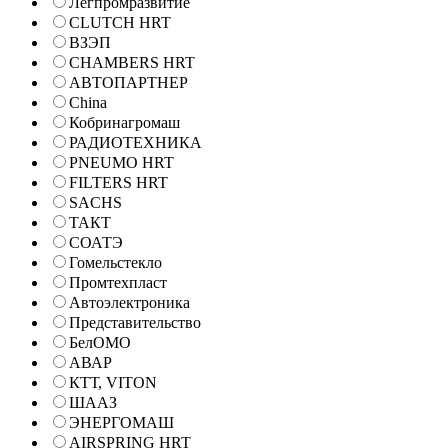
Легпромразвитие
CLUTCH HRT
ВЗЭП
CHAMBERS HRT
АВТОПАРТНЕР
China
Кобринагромаш
РАДИОТЕХНИКА
PNEUMO HRT
FILTERS HRT
SACHS
ТАКТ
СОАТЭ
Гомельстекло
Промтехпласт
Автоэлектроника
Представительство
БелОМО
АВАР
КТТ, VITON
ШААЗ
ЭНЕРГОМАШ
AIRSPRING HRT