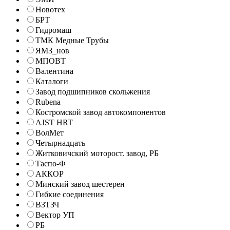
Новотех
БРТ
Гидромаш
ТМК Медные Трубы
ЯМЗ_нов
МПОВТ
Валентина
Каталоги
Завод подшипников скольжения
Rubena
Костромской завод автокомпонентов
AJST HRT
ВолМет
Четырнадцать
Житковичский моторост. завод, РБ
Таспо-Ф
АККОР
Минский завод шестерен
Гибкие соединения
ВЗТЗЧ
Вектор УП
РБ