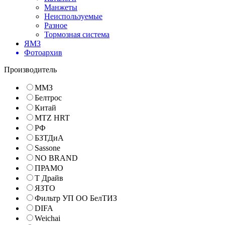
Манжеты
Неиспользуемые
Разное
Тормозная система
ЯМЗ
Фотоархив
Производитель
ММЗ
Белтрос
Китай
MTZ HRT
РФ
БЗТДиА
Sassone
NO BRAND
ПРАМО
Т Драйв
ЯЗТО
Фильтр УП ОО БелТИЗ
DIFA
Weichai