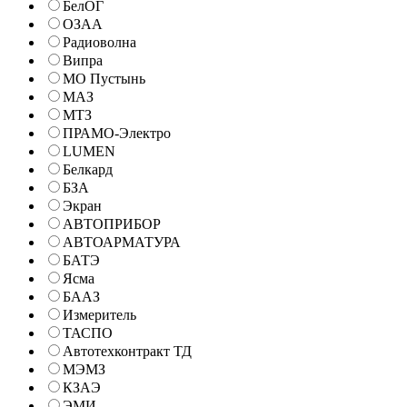
БелОГ
ОЗАА
Радиоволна
Випра
МО Пустынь
МАЗ
МТЗ
ПРАМО-Электро
LUMEN
Белкард
БЗА
Экран
АВТОПРИБОР
АВТОАРМАТУРА
БАТЭ
Ясма
БААЗ
Измеритель
ТАСПО
Автотехконтракт ТД
МЭМЗ
КЗАЭ
ЭМИ