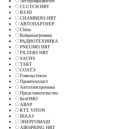
Легпромразвитие
CLUTCH HRT
ВЗЭП
CHAMBERS HRT
АВТОПАРТНЕР
China
Кобринагромаш
РАДИОТЕХНИКА
PNEUMO HRT
FILTERS HRT
SACHS
ТАКТ
СОАТЭ
Гомельстекло
Промтехпласт
Автоэлектроника
Представительство
БелОМО
АВАР
КТТ, VITON
ШААЗ
ЭНЕРГОМАШ
AIRSPRING HRT