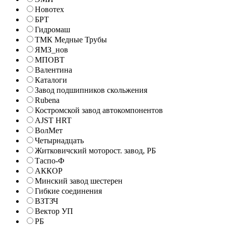
Новотех
БРТ
Гидромаш
ТМК Медные Трубы
ЯМЗ_нов
МПОВТ
Валентина
Каталоги
Завод подшипников скольжения
Rubena
Костромской завод автокомпонентов
AJST HRT
ВолМет
Четырнадцать
Житковичский моторост. завод, РБ
Таспо-Ф
АККОР
Минский завод шестерен
Гибкие соединения
ВЗТЗЧ
Вектор УП
РБ