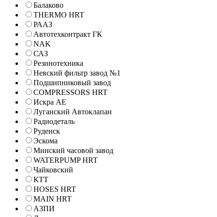
Балаково
THERMO HRT
РААЗ
Автотехконтракт ГК
NAK
САЗ
Резинотехника
Невский фильтр завод №1
Подшипниковый завод
COMPRESSORS HRT
Искра АЕ
Луганский Автоклапан
Радиодеталь
Руденск
Эскома
Минский часовой завод
WATERPUMP HRT
Чайковский
КТТ
HOSES HRT
MAIN HRT
АЗПИ