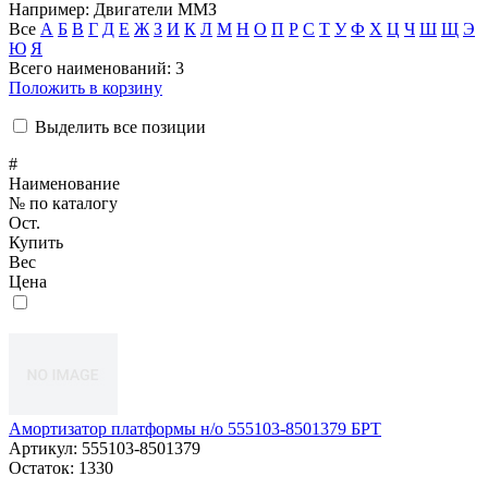
Например:
Двигатели ММЗ
Все
А
Б
В
Г
Д
Е
Ж
З
И
К
Л
М
Н
О
П
Р
С
Т
У
Ф
Х
Ц
Ч
Ш
Щ
Э
Ю
Я
Всего наименований: 3
Положить в корзину
Выделить все позиции
#
Наименование
№ по каталогу
Ост.
Купить
Вес
Цена
Амортизатор платформы н/о 555103-8501379 БРТ
Артикул:
555103-8501379
Остаток:
1330