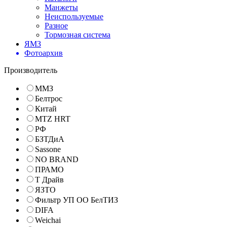
Манжеты
Неиспользуемые
Разное
Тормозная система
ЯМЗ
Фотоархив
Производитель
ММЗ
Белтрос
Китай
MTZ HRT
РФ
БЗТДиА
Sassone
NO BRAND
ПРАМО
Т Драйв
ЯЗТО
Фильтр УП ОО БелТИЗ
DIFA
Weichai