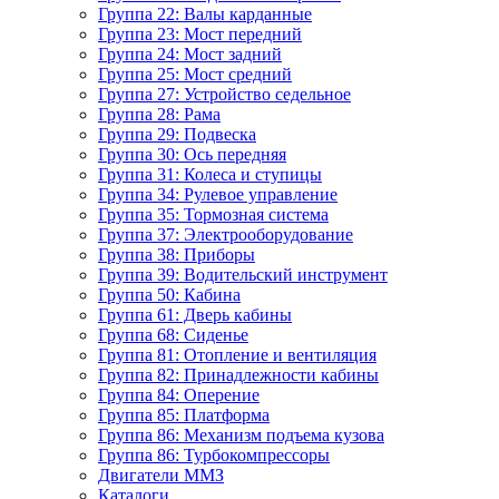
Группа 22: Валы карданные
Группа 23: Мост передний
Группа 24: Мост задний
Группа 25: Мост средний
Группа 27: Устройство седельное
Группа 28: Рама
Группа 29: Подвеска
Группа 30: Ось передняя
Группа 31: Колеса и ступицы
Группа 34: Рулевое управление
Группа 35: Тормозная система
Группа 37: Электрооборудование
Группа 38: Приборы
Группа 39: Водительский инструмент
Группа 50: Кабина
Группа 61: Дверь кабины
Группа 68: Сиденье
Группа 81: Отопление и вентиляция
Группа 82: Принадлежности кабины
Группа 84: Оперение
Группа 85: Платформа
Группа 86: Механизм подъема кузова
Группа 86: Турбокомпрессоры
Двигатели ММЗ
Каталоги