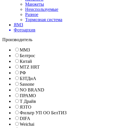
Манжеты
Неиспользуемые
Разное
Тормозная система
ЯМЗ
Фотоархив
Производитель
ММЗ
Белтрос
Китай
MTZ HRT
РФ
БЗТДиА
Sassone
NO BRAND
ПРАМО
Т Драйв
ЯЗТО
Фильтр УП ОО БелТИЗ
DIFA
Weichai