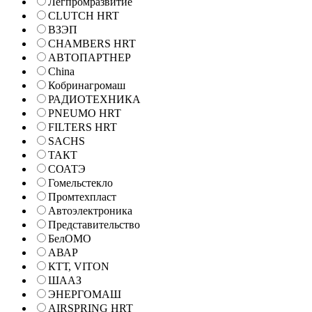
Легпромразвитие
CLUTCH HRT
ВЗЭП
CHAMBERS HRT
АВТОПАРТНЕР
China
Кобринагромаш
РАДИОТЕХНИКА
PNEUMO HRT
FILTERS HRT
SACHS
ТАКТ
СОАТЭ
Гомельстекло
Промтехпласт
Автоэлектроника
Представительство
БелОМО
АВАР
КТТ, VITON
ШААЗ
ЭНЕРГОМАШ
AIRSPRING HRT