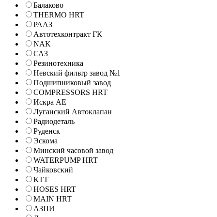
Балаково
THERMO HRT
РААЗ
Автотехконтракт ГК
NAK
САЗ
Резинотехника
Невский фильтр завод №1
Подшипниковый завод
COMPRESSORS HRT
Искра АЕ
Луганский Автоклапан
Радиодеталь
Руденск
Эскома
Минский часовой завод
WATERPUMP HRT
Чайковский
КТТ
HOSES HRT
MAIN HRT
АЗПИ