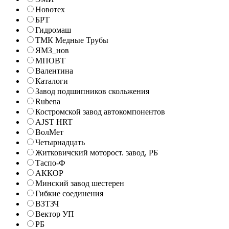
Новотех
БРТ
Гидромаш
ТМК Медные Трубы
ЯМЗ_нов
МПОВТ
Валентина
Каталоги
Завод подшипников скольжения
Rubena
Костромской завод автокомпонентов
AJST HRT
ВолМет
Четырнадцать
Житковичский моторост. завод, РБ
Таспо-Ф
АККОР
Минский завод шестерен
Гибкие соединения
ВЗТЗЧ
Вектор УП
РБ