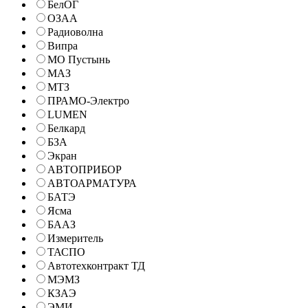
БелОГ
ОЗАА
Радиоволна
Випра
МО Пустынь
МАЗ
МТЗ
ПРАМО-Электро
LUMEN
Белкард
БЗА
Экран
АВТОПРИБОР
АВТОАРМАТУРА
БАТЭ
Ясма
БААЗ
Измеритель
ТАСПО
Автотехконтракт ТД
МЭМЗ
КЗАЭ
ЭМИ