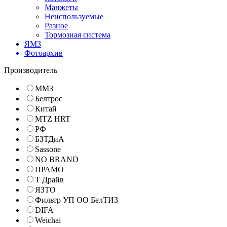
Манжеты
Неиспользуемые
Разное
Тормозная система
ЯМЗ
Фотоархив
Производитель
ММЗ
Белтрос
Китай
MTZ HRT
РФ
БЗТДиА
Sassone
NO BRAND
ПРАМО
Т Драйв
ЯЗТО
Фильтр УП ОО БелТИЗ
DIFA
Weichai