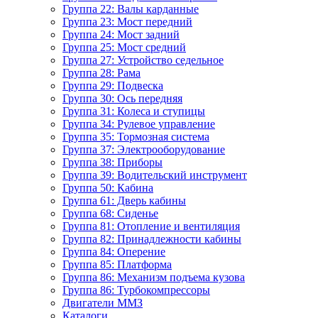
Группа 22: Валы карданные
Группа 23: Мост передний
Группа 24: Мост задний
Группа 25: Мост средний
Группа 27: Устройство седельное
Группа 28: Рама
Группа 29: Подвеска
Группа 30: Ось передняя
Группа 31: Колеса и ступицы
Группа 34: Рулевое управление
Группа 35: Тормозная система
Группа 37: Электрооборудование
Группа 38: Приборы
Группа 39: Водительский инструмент
Группа 50: Кабина
Группа 61: Дверь кабины
Группа 68: Сиденье
Группа 81: Отопление и вентиляция
Группа 82: Принадлежности кабины
Группа 84: Оперение
Группа 85: Платформа
Группа 86: Механизм подъема кузова
Группа 86: Турбокомпрессоры
Двигатели ММЗ
Каталоги