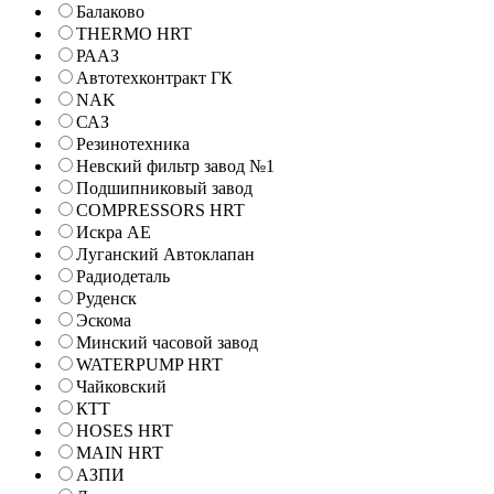
Балаково
THERMO HRT
РААЗ
Автотехконтракт ГК
NAK
САЗ
Резинотехника
Невский фильтр завод №1
Подшипниковый завод
COMPRESSORS HRT
Искра АЕ
Луганский Автоклапан
Радиодеталь
Руденск
Эскома
Минский часовой завод
WATERPUMP HRT
Чайковский
КТТ
HOSES HRT
MAIN HRT
АЗПИ