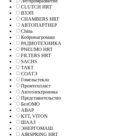
Легпромразвитие
CLUTCH HRT
ВЗЭП
CHAMBERS HRT
АВТОПАРТНЕР
China
Кобринагромаш
РАДИОТЕХНИКА
PNEUMO HRT
FILTERS HRT
SACHS
ТАКТ
СОАТЭ
Гомельстекло
Промтехпласт
Автоэлектроника
Представительство
БелОМО
АВАР
КТТ, VITON
ШААЗ
ЭНЕРГОМАШ
AIRSPRING HRT