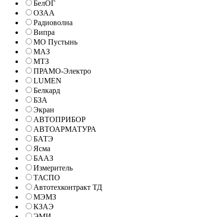
БелОГ
ОЗАА
Радиоволна
Випра
МО Пустынь
МАЗ
МТЗ
ПРАМО-Электро
LUMEN
Белкард
БЗА
Экран
АВТОПРИБОР
АВТОАРМАТУРА
БАТЭ
Ясма
БААЗ
Измеритель
ТАСПО
Автотехконтракт ТД
МЭМЗ
КЗАЭ
ЭМИ