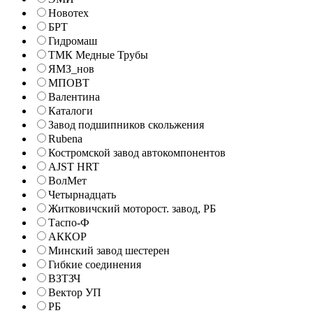
Новотех
БРТ
Гидромаш
ТМК Медные Трубы
ЯМЗ_нов
МПОВТ
Валентина
Каталоги
Завод подшипников скольжения
Rubena
Костромской завод автокомпонентов
AJST HRT
ВолМет
Четырнадцать
Житковичский моторост. завод, РБ
Таспо-Ф
АККОР
Минский завод шестерен
Гибкие соединения
ВЗТЗЧ
Вектор УП
РБ