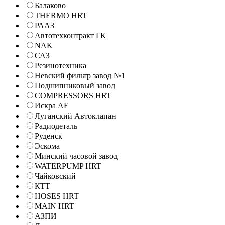
Балаково
THERMO HRT
РААЗ
Автотехконтракт ГК
NAK
САЗ
Резинотехника
Невский фильтр завод №1
Подшипниковый завод
COMPRESSORS HRT
Искра АЕ
Луганский Автоклапан
Радиодеталь
Руденск
Эскома
Минский часовой завод
WATERPUMP HRT
Чайковский
КТТ
HOSES HRT
MAIN HRT
АЗПИ