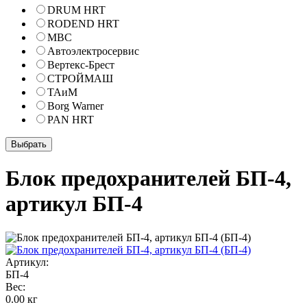
DRUM HRT
RODEND HRT
МВС
Автоэлектросервис
Вертекс-Брест
СТРОЙМАШ
ТАиМ
Borg Warner
PAN HRT
Блок предохранителей БП-4,
артикул БП-4
Артикул:
БП-4
Вес:
0.00 кг