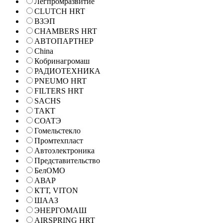
Легпромразвитие
CLUTCH HRT
ВЗЭП
CHAMBERS HRT
АВТОПАРТНЕР
China
Кобринагромаш
РАДИОТЕХНИКА
PNEUMO HRT
FILTERS HRT
SACHS
ТАКТ
СОАТЭ
Гомельстекло
Промтехпласт
Автоэлектроника
Представительство
БелОМО
АВАР
КТТ, VITON
ШААЗ
ЭНЕРГОМАШ
AIRSPRING HRT