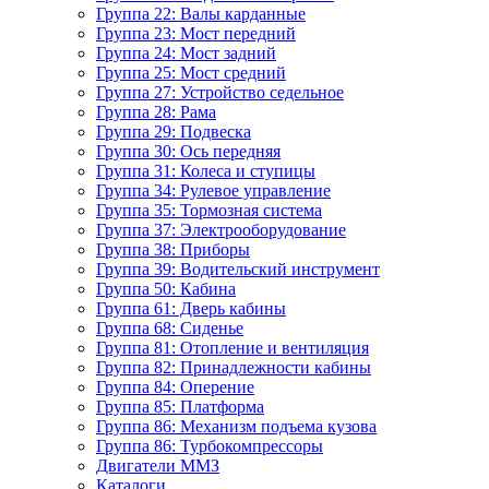
Группа 22: Валы карданные
Группа 23: Мост передний
Группа 24: Мост задний
Группа 25: Мост средний
Группа 27: Устройство седельное
Группа 28: Рама
Группа 29: Подвеска
Группа 30: Ось передняя
Группа 31: Колеса и ступицы
Группа 34: Рулевое управление
Группа 35: Тормозная система
Группа 37: Электрооборудование
Группа 38: Приборы
Группа 39: Водительский инструмент
Группа 50: Кабина
Группа 61: Дверь кабины
Группа 68: Сиденье
Группа 81: Отопление и вентиляция
Группа 82: Принадлежности кабины
Группа 84: Оперение
Группа 85: Платформа
Группа 86: Механизм подъема кузова
Группа 86: Турбокомпрессоры
Двигатели ММЗ
Каталоги