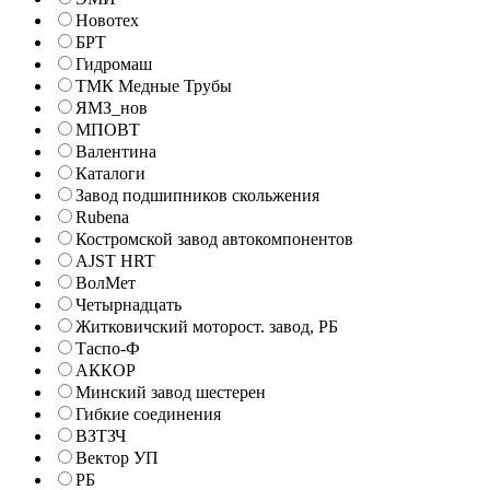
Новотех
БРТ
Гидромаш
ТМК Медные Трубы
ЯМЗ_нов
МПОВТ
Валентина
Каталоги
Завод подшипников скольжения
Rubena
Костромской завод автокомпонентов
AJST HRT
ВолМет
Четырнадцать
Житковичский моторост. завод, РБ
Таспо-Ф
АККОР
Минский завод шестерен
Гибкие соединения
ВЗТЗЧ
Вектор УП
РБ