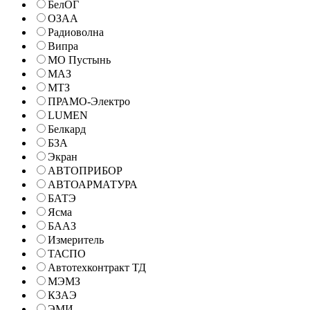
БелОГ
ОЗАА
Радиоволна
Випра
МО Пустынь
МАЗ
МТЗ
ПРАМО-Электро
LUMEN
Белкард
БЗА
Экран
АВТОПРИБОР
АВТОАРМАТУРА
БАТЭ
Ясма
БААЗ
Измеритель
ТАСПО
Автотехконтракт ТД
МЭМЗ
КЗАЭ
ЭМИ