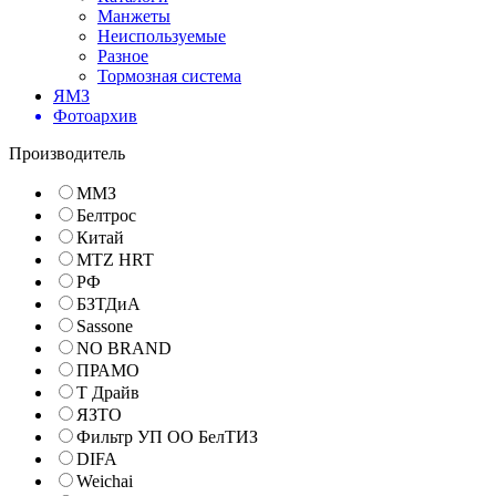
Манжеты
Неиспользуемые
Разное
Тормозная система
ЯМЗ
Фотоархив
Производитель
ММЗ
Белтрос
Китай
MTZ HRT
РФ
БЗТДиА
Sassone
NO BRAND
ПРАМО
Т Драйв
ЯЗТО
Фильтр УП ОО БелТИЗ
DIFA
Weichai