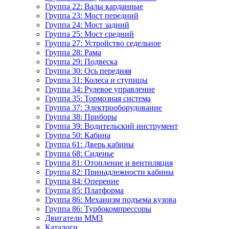
Группа 22: Валы карданные
Группа 23: Мост передний
Группа 24: Мост задний
Группа 25: Мост средний
Группа 27: Устройство седельное
Группа 28: Рама
Группа 29: Подвеска
Группа 30: Ось передняя
Группа 31: Колеса и ступицы
Группа 34: Рулевое управление
Группа 35: Тормозная система
Группа 37: Электрооборудование
Группа 38: Приборы
Группа 39: Водительский инструмент
Группа 50: Кабина
Группа 61: Дверь кабины
Группа 68: Сиденье
Группа 81: Отопление и вентиляция
Группа 82: Принадлежности кабины
Группа 84: Оперение
Группа 85: Платформа
Группа 86: Механизм подъема кузова
Группа 86: Турбокомпрессоры
Двигатели ММЗ
Каталоги