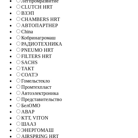
Легпромразвитие
CLUTCH HRT
ВЗЭП
CHAMBERS HRT
АВТОПАРТНЕР
China
Кобринагромаш
РАДИОТЕХНИКА
PNEUMO HRT
FILTERS HRT
SACHS
ТАКТ
СОАТЭ
Гомельстекло
Промтехпласт
Автоэлектроника
Представительство
БелОМО
АВАР
КТТ, VITON
ШААЗ
ЭНЕРГОМАШ
AIRSPRING HRT