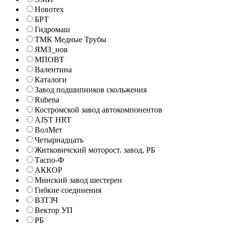
Новотех
БРТ
Гидромаш
ТМК Медные Трубы
ЯМЗ_нов
МПОВТ
Валентина
Каталоги
Завод подшипников скольжения
Rubena
Костромской завод автокомпонентов
AJST HRT
ВолМет
Четырнадцать
Житковичский моторост. завод, РБ
Таспо-Ф
АККОР
Минский завод шестерен
Гибкие соединения
ВЗТЗЧ
Вектор УП
РБ