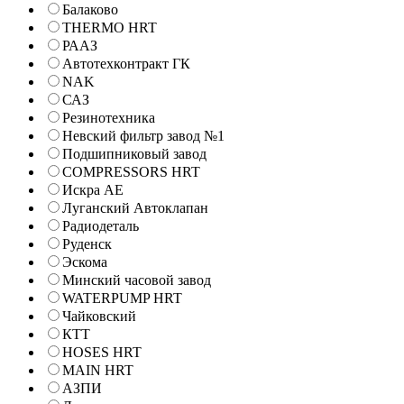
Балаково
THERMO HRT
РААЗ
Автотехконтракт ГК
NAK
САЗ
Резинотехника
Невский фильтр завод №1
Подшипниковый завод
COMPRESSORS HRT
Искра АЕ
Луганский Автоклапан
Радиодеталь
Руденск
Эскома
Минский часовой завод
WATERPUMP HRT
Чайковский
КТТ
HOSES HRT
MAIN HRT
АЗПИ