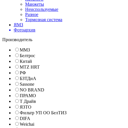
Манжеты
Неиспользуемые
Разное
Тормозная система
ЯМЗ
Фотоархив
Производитель
ММЗ
Белтрос
Китай
MTZ HRT
РФ
БЗТДиА
Sassone
NO BRAND
ПРАМО
Т Драйв
ЯЗТО
Фильтр УП ОО БелТИЗ
DIFA
Weichai