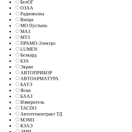
БелОГ
ОЗАА
Радиоволна
Випра
МО Пустынь
МАЗ
МТЗ
ПРАМО-Электро
LUMEN
Белкард
БЗА
Экран
АВТОПРИБОР
АВТОАРМАТУРА
БАТЭ
Ясма
БААЗ
Измеритель
ТАСПО
Автотехконтракт ТД
МЭМЗ
КЗАЭ
ЭМИ