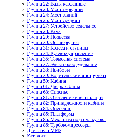
Группа 22: Валы карданные
Группа 23: Мост передний
Группа 24: Мост задний
Группа 25: Мост средний
Группа 27: Устройство седельное
Группа 28: Рама
Группа 29: Подвеска
Группа 30: Ось передняя
Группа 31: Колеса и ступицы
Группа 34: Рулевое управление
Группа 35: Тормозная система
Группа 37: Электрооборудование
Группа 38: Приборы
Группа 39: Водительский инструмент
Группа 50: Кабина
Группа 61: Дверь кабины
Группа 68: Сиденье
Группа 81: Отопление и вентиляция
Группа 82: Принадлежности кабины
Группа 84: Оперение
Группа 85: Платформа
Группа 86: Механизм подъема кузова
Группа 86: Турбокомпрессоры
Двигатели ММЗ
Каталоги