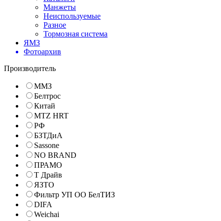
Манжеты
Неиспользуемые
Разное
Тормозная система
ЯМЗ
Фотоархив
Производитель
ММЗ
Белтрос
Китай
MTZ HRT
РФ
БЗТДиА
Sassone
NO BRAND
ПРАМО
Т Драйв
ЯЗТО
Фильтр УП ОО БелТИЗ
DIFA
Weichai