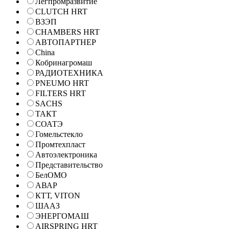
Легпромразвитие
CLUTCH HRT
ВЗЭП
CHAMBERS HRT
АВТОПАРТНЕР
China
Кобринагромаш
РАДИОТЕХНИКА
PNEUMO HRT
FILTERS HRT
SACHS
ТАКТ
СОАТЭ
Гомельстекло
Промтехпласт
Автоэлектроника
Представительство
БелОМО
АВАР
КТТ, VITON
ШААЗ
ЭНЕРГОМАШ
AIRSPRING HRT