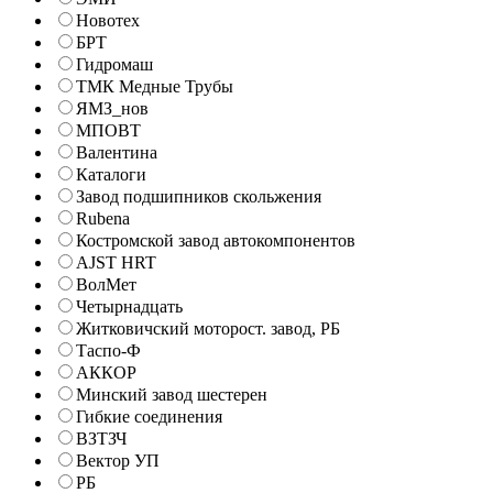
Новотех
БРТ
Гидромаш
ТМК Медные Трубы
ЯМЗ_нов
МПОВТ
Валентина
Каталоги
Завод подшипников скольжения
Rubena
Костромской завод автокомпонентов
AJST HRT
ВолМет
Четырнадцать
Житковичский моторост. завод, РБ
Таспо-Ф
АККОР
Минский завод шестерен
Гибкие соединения
ВЗТЗЧ
Вектор УП
РБ