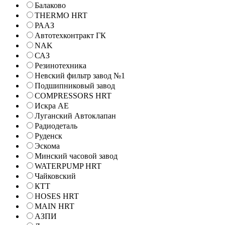
Балаково
THERMO HRT
РААЗ
Автотехконтракт ГК
NAK
САЗ
Резинотехника
Невский фильтр завод №1
Подшипниковый завод
COMPRESSORS HRT
Искра АЕ
Луганский Автоклапан
Радиодеталь
Руденск
Эскома
Минский часовой завод
WATERPUMP HRT
Чайковский
КТТ
HOSES HRT
MAIN HRT
АЗПИ