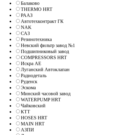
Балаково
THERMO HRT
РААЗ
Автотехконтракт ГК
NAK
САЗ
Резинотехника
Невский фильтр завод №1
Подшипниковый завод
COMPRESSORS HRT
Искра АЕ
Луганский Автоклапан
Радиодеталь
Руденск
Эскома
Минский часовой завод
WATERPUMP HRT
Чайковский
КТТ
HOSES HRT
MAIN HRT
АЗПИ