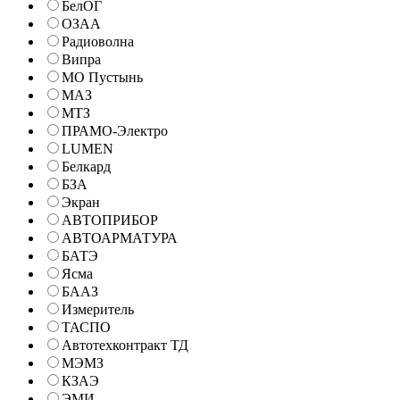
БелОГ
ОЗАА
Радиоволна
Випра
МО Пустынь
МАЗ
МТЗ
ПРАМО-Электро
LUMEN
Белкард
БЗА
Экран
АВТОПРИБОР
АВТОАРМАТУРА
БАТЭ
Ясма
БААЗ
Измеритель
ТАСПО
Автотехконтракт ТД
МЭМЗ
КЗАЭ
ЭМИ