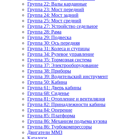
Группа 22: Валы карданные
Группа 23: Мост передний
Группа 24: Мост задний
Группа 25: Мост средний
Группа 27: Устройство седельное
Группа 28: Рама
Группа 29: Подвеска
Группа 30: Ось передняя
Группа 31: Колеса и ступицы
Группа 34: Рулевое управление
Группа 35: Тормозная система
Группа 37: Электрооборудование
Группа 38: Приборы
Группа 39: Водительский инструмент
Группа 50: Кабина
Группа 61: Дверь кабины
Группа 68: Сиденье
Группа 81: Отопление и вентиляция
Группа 82: Принадлежности кабины
Группа 84: Оперение
Группа 85: Платформа
Группа 86: Механизм подъема кузова
Группа 86: Турбокомпрессоры
Двигатели ММЗ
Каталоги