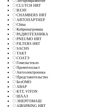
Легпромразвитие
CLUTCH HRT
ВЗЭП
CHAMBERS HRT
АВТОПАРТНЕР
China
Кобринагромаш
РАДИОТЕХНИКА
PNEUMO HRT
FILTERS HRT
SACHS
ТАКТ
СОАТЭ
Гомельстекло
Промтехпласт
Автоэлектроника
Представительство
БелОМО
АВАР
КТТ, VITON
ШААЗ
ЭНЕРГОМАШ
AIRSPRING HRT