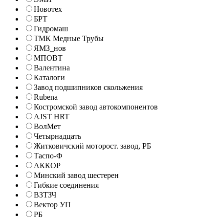
Новотех
БРТ
Гидромаш
ТМК Медные Трубы
ЯМЗ_нов
МПОВТ
Валентина
Каталоги
Завод подшипников скольжения
Rubena
Костромской завод автокомпонентов
AJST HRT
ВолМет
Четырнадцать
Житковичский моторост. завод, РБ
Таспо-Ф
АККОР
Минский завод шестерен
Гибкие соединения
ВЗТЗЧ
Вектор УП
РБ