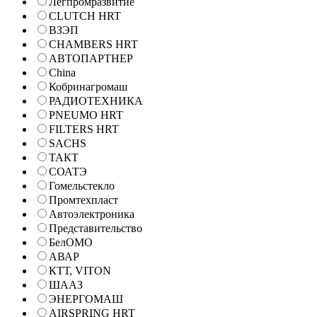
Легпромразвитие
CLUTCH HRT
ВЗЭП
CHAMBERS HRT
АВТОПАРТНЕР
China
Кобринагромаш
РАДИОТЕХНИКА
PNEUMO HRT
FILTERS HRT
SACHS
ТАКТ
СОАТЭ
Гомельстекло
Промтехпласт
Автоэлектроника
Представительство
БелОМО
АВАР
КТТ, VITON
ШААЗ
ЭНЕРГОМАШ
AIRSPRING HRT