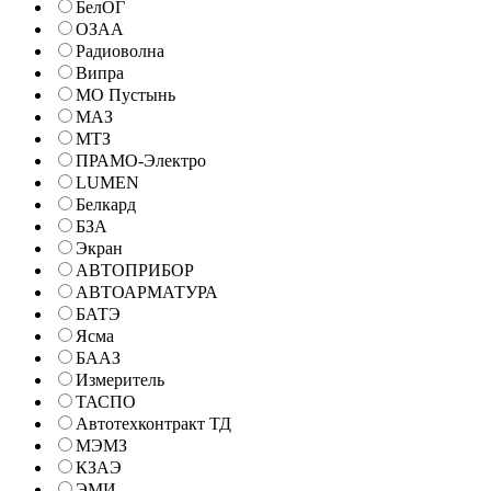
БелОГ
ОЗАА
Радиоволна
Випра
МО Пустынь
МАЗ
МТЗ
ПРАМО-Электро
LUMEN
Белкард
БЗА
Экран
АВТОПРИБОР
АВТОАРМАТУРА
БАТЭ
Ясма
БААЗ
Измеритель
ТАСПО
Автотехконтракт ТД
МЭМЗ
КЗАЭ
ЭМИ