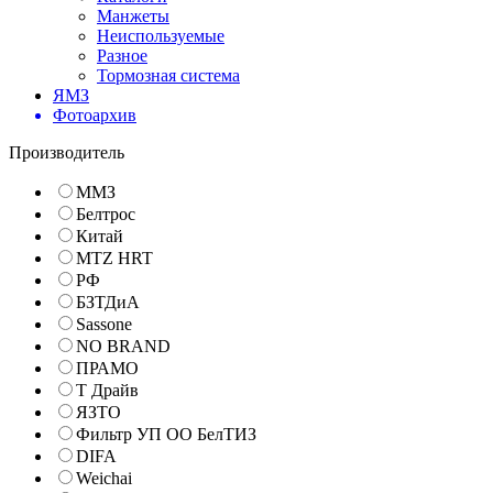
Манжеты
Неиспользуемые
Разное
Тормозная система
ЯМЗ
Фотоархив
Производитель
ММЗ
Белтрос
Китай
MTZ HRT
РФ
БЗТДиА
Sassone
NO BRAND
ПРАМО
Т Драйв
ЯЗТО
Фильтр УП ОО БелТИЗ
DIFA
Weichai