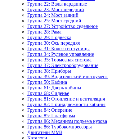
Группа 22: Валы карданные
Группа 23: Мост передний
Группа 24: Мост задний
Группа 25: Мост средний
Группа 27: Устройство седельное
Группа 28: Рама
Группа 29: Подвеска
Группа 30: Ось передняя
Группа 31: Колеса и ступицы
Группа 34: Рулевое управление
Группа 35: Тормозная система
Группа 37: Электрооборудование
Группа 38: Приборы
Группа 39: Водительский инструмент
Группа 50: Кабина
Группа 61: Дверь кабины
Группа 68: Сиденье
Группа 81: Отопление и вентиляция
Группа 82: Принадлежности кабины
Группа 84: Оперение
Группа 85: Платформа
Группа 86: Механизм подъема кузова
Группа 86: Турбокомпрессоры
Двигатели ММЗ
Каталоги