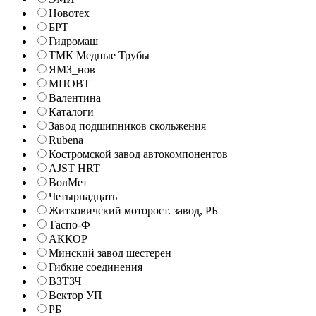
Новотех
БРТ
Гидромаш
ТМК Медные Трубы
ЯМЗ_нов
МПОВТ
Валентина
Каталоги
Завод подшипников скольжения
Rubena
Костромской завод автокомпонентов
AJST HRT
ВолМет
Четырнадцать
Житковичский моторост. завод, РБ
Таспо-Ф
АККОР
Минский завод шестерен
Гибкие соединения
ВЗТЗЧ
Вектор УП
РБ