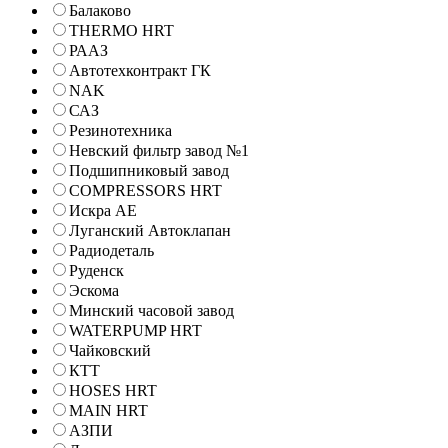
Балаково
THERMO HRT
РААЗ
Автотехконтракт ГК
NAK
САЗ
Резинотехника
Невский фильтр завод №1
Подшипниковый завод
COMPRESSORS HRT
Искра АЕ
Луганский Автоклапан
Радиодеталь
Руденск
Эскома
Минский часовой завод
WATERPUMP HRT
Чайковский
КТТ
HOSES HRT
MAIN HRT
АЗПИ