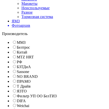
Манжеты
Неиспользуемые
Разное
Тормозная система
ЯМЗ
Фотоархив
Производитель
ММЗ
Белтрос
Китай
MTZ HRT
РФ
БЗТДиА
Sassone
NO BRAND
ПРАМО
Т Драйв
ЯЗТО
Фильтр УП ОО БелТИЗ
DIFA
Weichai