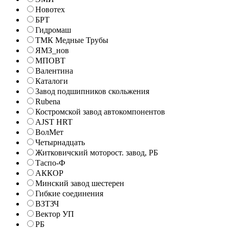
Новотех
БРТ
Гидромаш
ТМК Медные Трубы
ЯМЗ_нов
МПОВТ
Валентина
Каталоги
Завод подшипников скольжения
Rubena
Костромской завод автокомпонентов
AJST HRT
ВолМет
Четырнадцать
Житковичский моторост. завод, РБ
Таспо-Ф
АККОР
Минский завод шестерен
Гибкие соединения
ВЗТЗЧ
Вектор УП
РБ