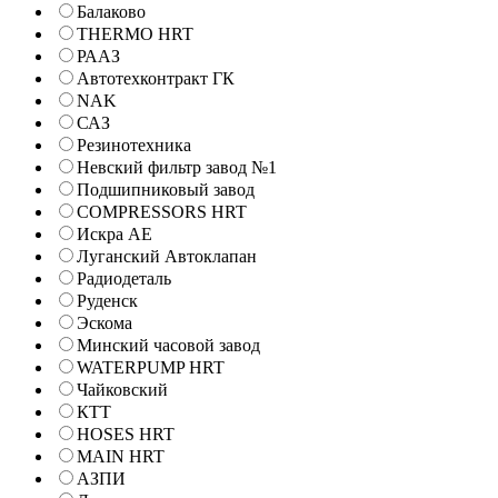
Балаково
THERMO HRT
РААЗ
Автотехконтракт ГК
NAK
САЗ
Резинотехника
Невский фильтр завод №1
Подшипниковый завод
COMPRESSORS HRT
Искра АЕ
Луганский Автоклапан
Радиодеталь
Руденск
Эскома
Минский часовой завод
WATERPUMP HRT
Чайковский
КТТ
HOSES HRT
MAIN HRT
АЗПИ