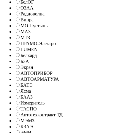
БелОГ
ОЗАА
Радиоволна
Випра
МО Пустынь
МАЗ
МТЗ
ПРАМО-Электро
LUMEN
Белкард
БЗА
Экран
АВТОПРИБОР
АВТОАРМАТУРА
БАТЭ
Ясма
БААЗ
Измеритель
ТАСПО
Автотехконтракт ТД
МЭМЗ
КЗАЭ
ЭМИ