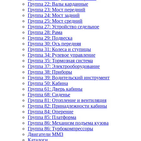
Группа 22: Валы карданные
Группа 23: Мост передний
Группа 24: Мост задний
Группа 25: Мост средний
Группа 27: Устройство седельное
Группа 28: Рама
Группа 29: Подвеска
Группа 30: Ось передняя
Группа 31: Колеса и ступицы
Группа 34: Рулевое управление
Группа 35: Тормозная система
Группа 37: Электрооборудование
Группа 38: Приборы
Группа 39: Водительский инструмент
Группа 50: Кабина
Группа 61: Дверь кабины
Группа 68: Сиденье
Группа 81: Отопление и вентиляция
Группа 82: Принадлежности кабины
Группа 84: Оперение
Группа 85: Платформа
Группа 86: Механизм подъема кузова
Группа 86: Турбокомпрессоры
Двигатели ММЗ
Каталоги