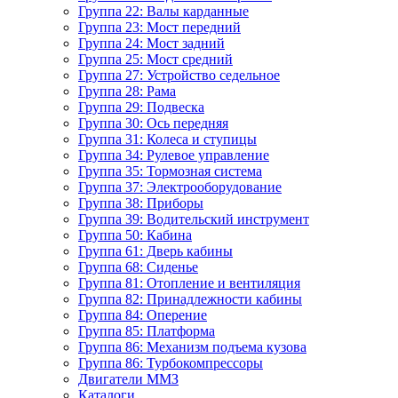
Группа 22: Валы карданные
Группа 23: Мост передний
Группа 24: Мост задний
Группа 25: Мост средний
Группа 27: Устройство седельное
Группа 28: Рама
Группа 29: Подвеска
Группа 30: Ось передняя
Группа 31: Колеса и ступицы
Группа 34: Рулевое управление
Группа 35: Тормозная система
Группа 37: Электрооборудование
Группа 38: Приборы
Группа 39: Водительский инструмент
Группа 50: Кабина
Группа 61: Дверь кабины
Группа 68: Сиденье
Группа 81: Отопление и вентиляция
Группа 82: Принадлежности кабины
Группа 84: Оперение
Группа 85: Платформа
Группа 86: Механизм подъема кузова
Группа 86: Турбокомпрессоры
Двигатели ММЗ
Каталоги