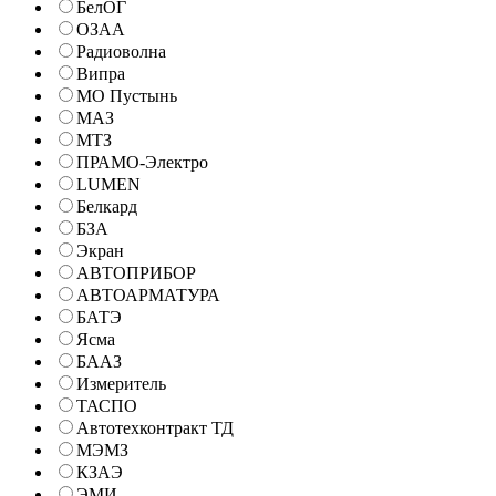
БелОГ
ОЗАА
Радиоволна
Випра
МО Пустынь
МАЗ
МТЗ
ПРАМО-Электро
LUMEN
Белкард
БЗА
Экран
АВТОПРИБОР
АВТОАРМАТУРА
БАТЭ
Ясма
БААЗ
Измеритель
ТАСПО
Автотехконтракт ТД
МЭМЗ
КЗАЭ
ЭМИ