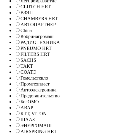
Легпромразвитие
CLUTCH HRT
ВЗЭП
CHAMBERS HRT
АВТОПАРТНЕР
China
Кобринагромаш
РАДИОТЕХНИКА
PNEUMO HRT
FILTERS HRT
SACHS
ТАКТ
СОАТЭ
Гомельстекло
Промтехпласт
Автоэлектроника
Представительство
БелОМО
АВАР
КТТ, VITON
ШААЗ
ЭНЕРГОМАШ
AIRSPRING HRT