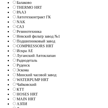
Балаково
THERMO HRT
РААЗ
Автотехконтракт ГК
NAK
САЗ
Резинотехника
Невский фильтр завод №1
Подшипниковый завод
COMPRESSORS HRT
Искра АЕ
Луганский Автоклапан
Радиодеталь
Руденск
Эскома
Минский часовой завод
WATERPUMP HRT
Чайковский
КТТ
HOSES HRT
MAIN HRT
АЗПИ