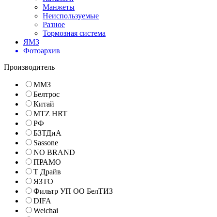
Манжеты
Неиспользуемые
Разное
Тормозная система
ЯМЗ
Фотоархив
Производитель
ММЗ
Белтрос
Китай
MTZ HRT
РФ
БЗТДиА
Sassone
NO BRAND
ПРАМО
Т Драйв
ЯЗТО
Фильтр УП ОО БелТИЗ
DIFA
Weichai