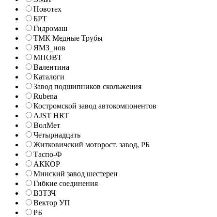
Новотех
БРТ
Гидромаш
ТМК Медные Трубы
ЯМЗ_нов
МПОВТ
Валентина
Каталоги
Завод подшипников скольжения
Rubena
Костромской завод автокомпонентов
AJST HRT
ВолМет
Четырнадцать
Житковичский моторост. завод, РБ
Таспо-Ф
АККОР
Минский завод шестерен
Гибкие соединения
ВЗТЗЧ
Вектор УП
РБ