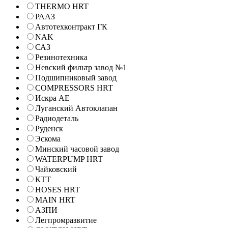
THERMO HRT
РААЗ
Автотехконтракт ГК
NAK
САЗ
Резинотехника
Невский фильтр завод №1
Подшипниковый завод
COMPRESSORS HRT
Искра АЕ
Луганский Автоклапан
Радиодеталь
Руденск
Эскома
Минский часовой завод
WATERPUMP HRT
Чайковский
КТТ
HOSES HRT
MAIN HRT
АЗПИ
Легпромразвитие