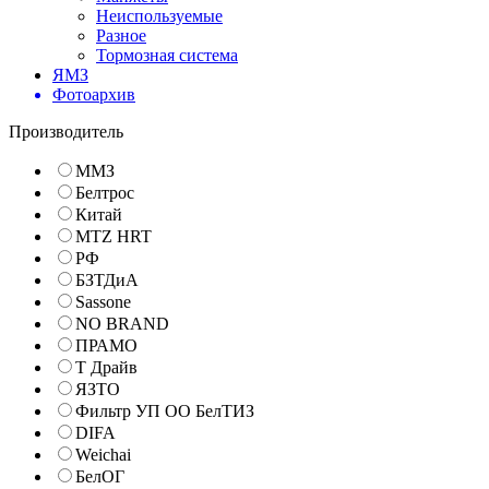
Неиспользуемые
Разное
Тормозная система
ЯМЗ
Фотоархив
Производитель
ММЗ
Белтрос
Китай
MTZ HRT
РФ
БЗТДиА
Sassone
NO BRAND
ПРАМО
Т Драйв
ЯЗТО
Фильтр УП ОО БелТИЗ
DIFA
Weichai
БелОГ