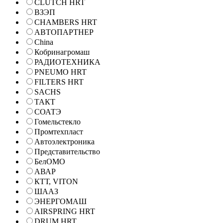
CLUTCH HRT
ВЗЭП
CHAMBERS HRT
АВТОПАРТНЕР
China
Кобринагромаш
РАДИОТЕХНИКА
PNEUMO HRT
FILTERS HRT
SACHS
ТАКТ
СОАТЭ
Гомельстекло
Промтехпласт
Автоэлектроника
Представительство
БелОМО
АВАР
КТТ, VITON
ШААЗ
ЭНЕРГОМАШ
AIRSPRING HRT
DRUM HRT