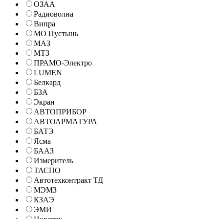
ОЗАА
Радиоволна
Випра
МО Пустынь
МАЗ
МТЗ
ПРАМО-Электро
LUMEN
Белкард
БЗА
Экран
АВТОПРИБОР
АВТОАРМАТУРА
БАТЭ
Ясма
БААЗ
Измеритель
ТАСПО
Автотехконтракт ТД
МЭМЗ
КЗАЭ
ЭМИ