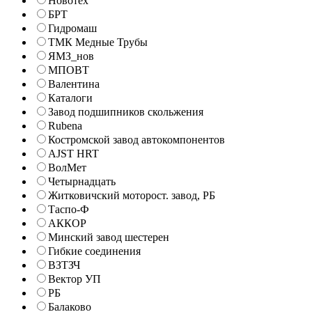
Новотех
БРТ
Гидромаш
ТМК Медные Трубы
ЯМЗ_нов
МПОВТ
Валентина
Каталоги
Завод подшипников скольжения
Rubena
Костромской завод автокомпонентов
AJST HRT
ВолМет
Четырнадцать
Житковичский моторост. завод, РБ
Таспо-Ф
АККОР
Минский завод шестерен
Гибкие соединения
ВЗТЗЧ
Вектор УП
РБ
Балаково