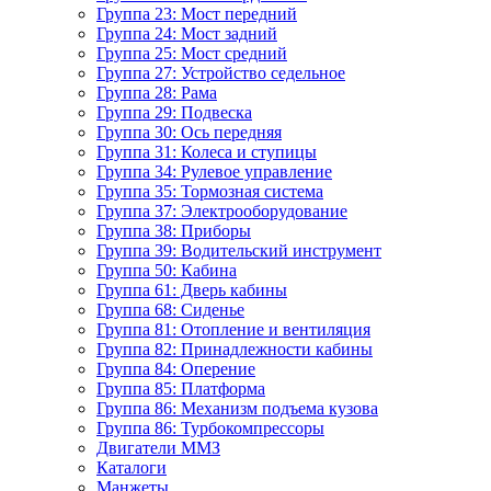
Группа 23: Мост передний
Группа 24: Мост задний
Группа 25: Мост средний
Группа 27: Устройство седельное
Группа 28: Рама
Группа 29: Подвеска
Группа 30: Ось передняя
Группа 31: Колеса и ступицы
Группа 34: Рулевое управление
Группа 35: Тормозная система
Группа 37: Электрооборудование
Группа 38: Приборы
Группа 39: Водительский инструмент
Группа 50: Кабина
Группа 61: Дверь кабины
Группа 68: Сиденье
Группа 81: Отопление и вентиляция
Группа 82: Принадлежности кабины
Группа 84: Оперение
Группа 85: Платформа
Группа 86: Механизм подъема кузова
Группа 86: Турбокомпрессоры
Двигатели ММЗ
Каталоги
Манжеты