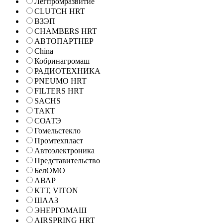
Легпромразвитие
CLUTCH HRT
ВЗЭП
CHAMBERS HRT
АВТОПАРТНЕР
China
Кобринагромаш
РАДИОТЕХНИКА
PNEUMO HRT
FILTERS HRT
SACHS
ТАКТ
СОАТЭ
Гомельстекло
Промтехпласт
Автоэлектроника
Представительство
БелОМО
АВАР
КТТ, VITON
ШААЗ
ЭНЕРГОМАШ
AIRSPRING HRT