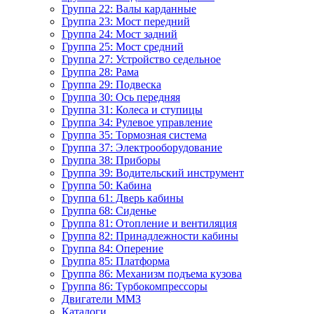
Группа 22: Валы карданные
Группа 23: Мост передний
Группа 24: Мост задний
Группа 25: Мост средний
Группа 27: Устройство седельное
Группа 28: Рама
Группа 29: Подвеска
Группа 30: Ось передняя
Группа 31: Колеса и ступицы
Группа 34: Рулевое управление
Группа 35: Тормозная система
Группа 37: Электрооборудование
Группа 38: Приборы
Группа 39: Водительский инструмент
Группа 50: Кабина
Группа 61: Дверь кабины
Группа 68: Сиденье
Группа 81: Отопление и вентиляция
Группа 82: Принадлежности кабины
Группа 84: Оперение
Группа 85: Платформа
Группа 86: Механизм подъема кузова
Группа 86: Турбокомпрессоры
Двигатели ММЗ
Каталоги