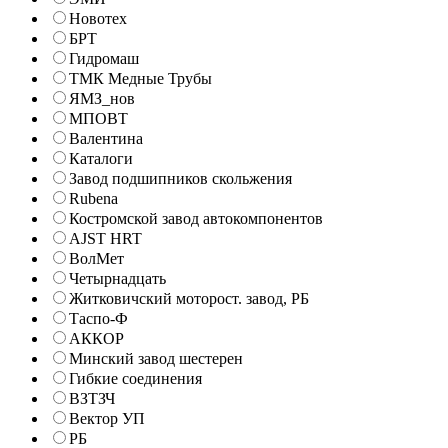
Новотех
БРТ
Гидромаш
ТМК Медные Трубы
ЯМЗ_нов
МПОВТ
Валентина
Каталоги
Завод подшипников скольжения
Rubena
Костромской завод автокомпонентов
AJST HRT
ВолМет
Четырнадцать
Житковичский моторост. завод, РБ
Таспо-Ф
АККОР
Минский завод шестерен
Гибкие соединения
ВЗТЗЧ
Вектор УП
РБ