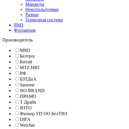
Манжеты
Неиспользуемые
Разное
Тормозная система
ЯМЗ
Фотоархив
Производитель
ММЗ
Белтрос
Китай
MTZ HRT
РФ
БЗТДиА
Sassone
NO BRAND
ПРАМО
Т Драйв
ЯЗТО
Фильтр УП ОО БелТИЗ
DIFA
Weichai