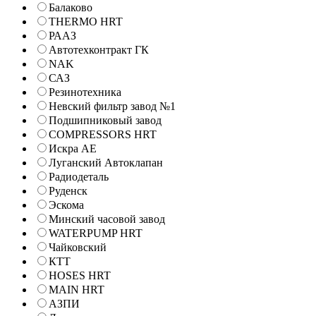
Балаково
THERMO HRT
РААЗ
Автотехконтракт ГК
NAK
САЗ
Резинотехника
Невский фильтр завод №1
Подшипниковый завод
COMPRESSORS HRT
Искра АЕ
Луганский Автоклапан
Радиодеталь
Руденск
Эскома
Минский часовой завод
WATERPUMP HRT
Чайковский
КТТ
HOSES HRT
MAIN HRT
АЗПИ