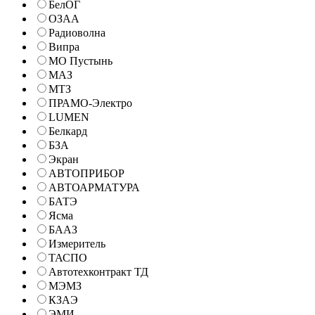
БелОГ
ОЗАА
Радиоволна
Випра
МО Пустынь
МАЗ
МТЗ
ПРАМО-Электро
LUMEN
Белкард
БЗА
Экран
АВТОПРИБОР
АВТОАРМАТУРА
БАТЭ
Ясма
БААЗ
Измеритель
ТАСПО
Автотехконтракт ТД
МЭМЗ
КЗАЭ
ЭМИ