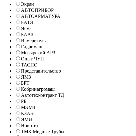
Экран
АВТОПРИБОР
АВТОАРМАТУРА
БАТЭ
Ясма
БААЗ
Измеритель
Гидромаш
Мозырский АРЗ
Опыт ЧУП
ТАСПО
Представительство
ЯМЗ
БРТ
Кобринагромаш
Автотехконтракт ТД
РБ
МЭМЗ
КЗАЭ
ЭМИ
Новотех
ТМК Медные Трубы