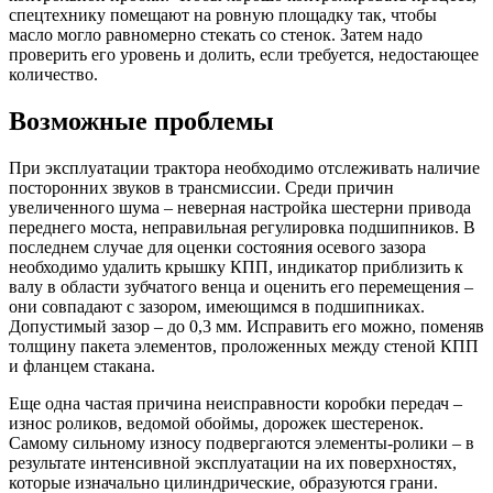
спецтехнику помещают на ровную площадку так, чтобы
масло могло равномерно стекать со стенок. Затем надо
проверить его уровень и долить, если требуется, недостающее
количество.
Возможные проблемы
При эксплуатации трактора необходимо отслеживать наличие
посторонних звуков в трансмиссии. Среди причин
увеличенного шума – неверная настройка шестерни привода
переднего моста, неправильная регулировка подшипников. В
последнем случае для оценки состояния осевого зазора
необходимо удалить крышку КПП, индикатор приблизить к
валу в области зубчатого венца и оценить его перемещения –
они совпадают с зазором, имеющимся в подшипниках.
Допустимый зазор – до 0,3 мм. Исправить его можно, поменяв
толщину пакета элементов, проложенных между стеной КПП
и фланцем стакана.
Еще одна частая причина неисправности коробки передач –
износ роликов, ведомой обоймы, дорожек шестеренок.
Самому сильному износу подвергаются элементы-ролики – в
результате интенсивной эксплуатации на их поверхностях,
которые изначально цилиндрические, образуются грани.