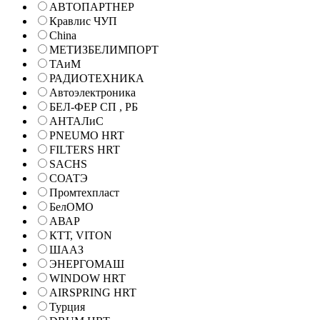
АВТОПАРТНЕР
Кравлис ЧУП
China
МЕТИЗБЕЛИМПОРТ
ТАиМ
РАДИОТЕХНИКА
Автоэлектроника
БЕЛ-ФЕР СП , РБ
АНТАЛиС
PNEUMO HRT
FILTERS HRT
SACHS
СОАТЭ
Промтехпласт
БелОМО
АВАР
КТТ, VITON
ШААЗ
ЭНЕРГОМАШ
WINDOW HRT
AIRSPRING HRT
Турция