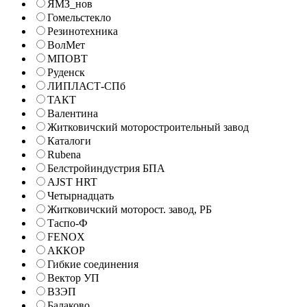
ЯМЗ_нов
Гомельстекло
Резинотехника
ВолМет
МПОВТ
Руденск
ЛИПЛАСТ-СПб
ТАКТ
Валентина
Житковичский моторостроительный завод
Каталоги
Rubena
Белстройиндустрия БПА
AJST HRT
Четырнадцать
Житковичский моторост. завод, РБ
Таспо-Ф
FENOX
АККОР
Гибкие соединения
Вектор УП
ВЗЭП
Балаково