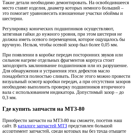
Такие детали необходимо демонтировать. На освободившееся
место ставят изделия, диаметр которых немного больший –
это помогает уравновесить изношенные участки обоймы и
шестерни.
Регулировку конических подшипников осуществляют,
затягивая гайки до нужного уровня, при этом шестерня не
должна иметь осевого перемещения, которое ощущалось бы
вручную. Нельзя, чтобы осевой зазор был более 0,05 мм.
При появлении в коробке передач посторонних звуков или
сильном нагреве отдельных фрагментов корпуса стоит
заподозрить заклинивание подшипников или их разрушение.
Для обнаружения и устранения этих дефектов масло
понадобится полностью сливать. После этого можно провести
визуальный осмотр коробки передач, а при отсутствии зазоров
необходимо выполнить проверку подшипников вторичного
вала с использованием индикатора. Допустимый зазор – до
0,3 мм.
Где купить запчасти на МТЗ-80
Приобрести запчасти на МТЗ-80 вы сможете, посетив наш
сайт. В
каталоге запчастей МТЗ
представлен большой
ассортимент запчастей, среди которых вы без труда отыщете