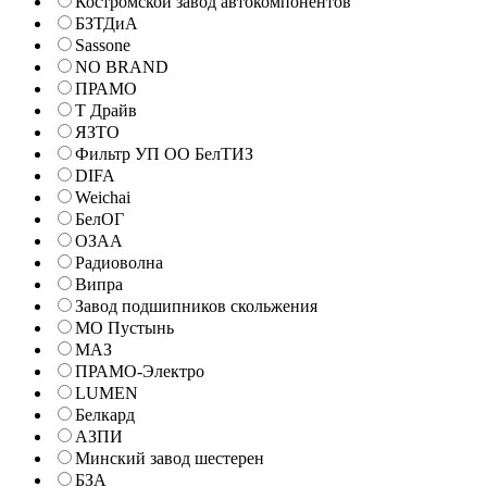
Костромской завод автокомпонентов
БЗТДиА
Sassone
NO BRAND
ПРАМО
Т Драйв
ЯЗТО
Фильтр УП ОО БелТИЗ
DIFA
Weichai
БелОГ
ОЗАА
Радиоволна
Випра
Завод подшипников скольжения
МО Пустынь
МАЗ
ПРАМО-Электро
LUMEN
Белкард
АЗПИ
Минский завод шестерен
БЗА