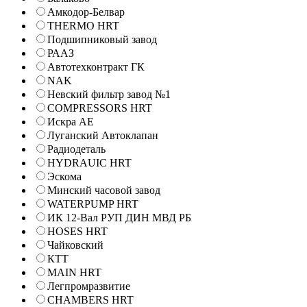
Амкодор-Белвар
THERMO HRT
Подшипниковый завод
РААЗ
Автотехконтракт ГК
NAK
Невский фильтр завод №1
COMPRESSORS HRT
Искра АЕ
Луганский Автоклапан
Радиодеталь
HYDRAUIC HRT
Эскома
Минский часовой завод
WATERPUMP HRT
ИК 12-Вал РУП ДИН МВД РБ
HOSES HRT
Чайковский
КТТ
MAIN HRT
Легпромразвитие
CHAMBERS HRT