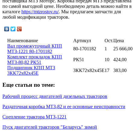
поставщика МТЗ Моторс. Коробка передач МТЗ представлена
по самой выгодной цене. Необходимую деталь можно найти в
каталоге
https://mtzrostov.ru/
. Мы предлагаем запчасти для
любой модификации тракторов.
Наименование
Артикул
Ост.
Цена
Вал промежуточный КПП
80-1701182
1
25 666,00
МТЗ-1221 80-1701182
Комплект прокладок КПП
РК51
10
424,00
МТЗ-80,82 РК51
Подшипник КПП МТЗ
3КК72х82х45Е
17
383,00
3КК72х82х45Е
Еще статьи по теме:
Рабочий процесс двигателей дизельных тракторов
Раздаточная коробка МТЗ-82 и ее основные неисправности
Сцепление трактора МТЗ-1221
Пуск двигателей тракторов "Беларусь" зимой