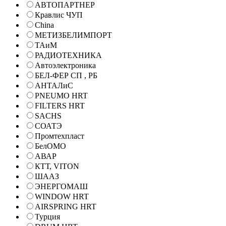
АВТОПАРТНЕР
Кравлис ЧУП
China
МЕТИЗБЕЛИМПОРТ
ТАиМ
РАДИОТЕХНИКА
Автоэлектроника
БЕЛ-ФЕР СП , РБ
АНТАЛиС
PNEUMO HRT
FILTERS HRT
SACHS
СОАТЭ
Промтехпласт
БелОМО
АВАР
КТТ, VITON
ШААЗ
ЭНЕРГОМАШ
WINDOW HRT
AIRSPRING HRT
Турция