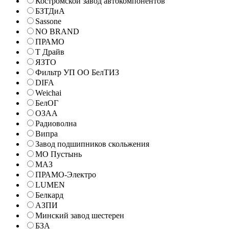
Костромской завод автокомпонентов
БЗТДиА
Sassone
NO BRAND
ПРАМО
Т Драйв
ЯЗТО
Фильтр УП ОО БелТИЗ
DIFA
Weichai
БелОГ
ОЗАА
Радиоволна
Випра
Завод подшипников скольжения
МО Пустынь
МАЗ
ПРАМО-Электро
LUMEN
Белкард
АЗПИ
Минский завод шестерен
БЗА