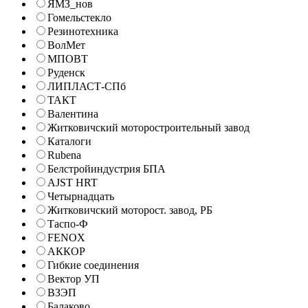
ЯМЗ_нов
Гомельстекло
Резинотехника
ВолМет
МПОВТ
Руденск
ЛИПЛАСТ-СПб
ТАКТ
Валентина
Житковичский моторостроительный завод
Каталоги
Rubena
Белстройиндустрия БПА
AJST HRT
Четырнадцать
Житковичский моторост. завод, РБ
Таспо-Ф
FENOX
АККОР
Гибкие соединения
Вектор УП
ВЗЭП
Балаково