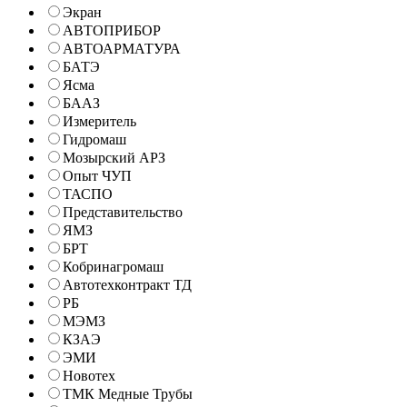
Экран
АВТОПРИБОР
АВТОАРМАТУРА
БАТЭ
Ясма
БААЗ
Измеритель
Гидромаш
Мозырский АРЗ
Опыт ЧУП
ТАСПО
Представительство
ЯМЗ
БРТ
Кобринагромаш
Автотехконтракт ТД
РБ
МЭМЗ
КЗАЭ
ЭМИ
Новотех
ТМК Медные Трубы