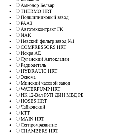
Амкодор-Белвар
THERMO HRT
Подшипниковый завод
РААЗ
Автотехконтракт ГК
NAK
Невский фильтр завод №1
COMPRESSORS HRT
Искра АЕ
Луганский Автоклапан
Радиодеталь
HYDRAUIC HRT
Эскома
Минский часовой завод
WATERPUMP HRT
ИК 12-Вал РУП ДИН МВД РБ
HOSES HRT
Чайковский
КТТ
MAIN HRT
Легпромразвитие
CHAMBERS HRT