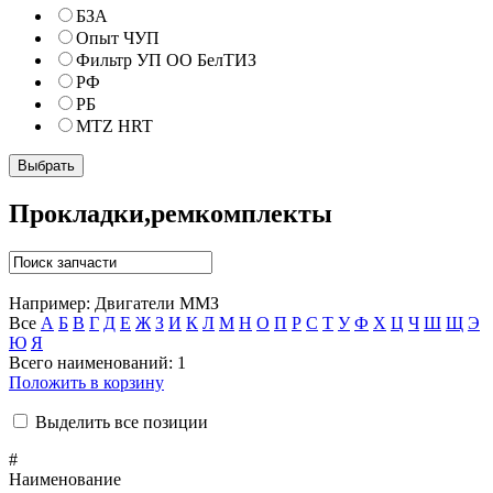
БЗА
Опыт ЧУП
Фильтр УП ОО БелТИЗ
РФ
РБ
MTZ HRT
Прокладки,ремкомплекты
Например:
Двигатели ММЗ
Все
А
Б
В
Г
Д
Е
Ж
З
И
К
Л
М
Н
О
П
Р
С
Т
У
Ф
Х
Ц
Ч
Ш
Щ
Э
Ю
Я
Всего наименований: 1
Положить в корзину
Выделить все позиции
#
Наименование