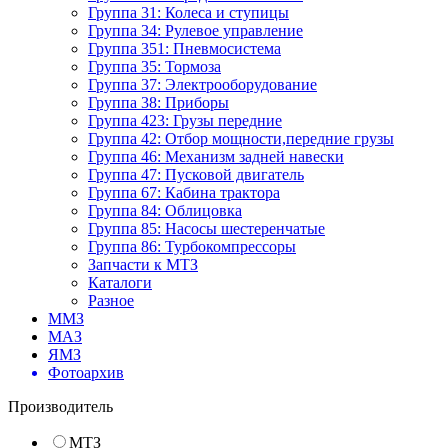
Группа 31: Колеса и ступицы
Группа 34: Рулевое управление
Группа 351: Пневмосистема
Группа 35: Тормоза
Группа 37: Электрооборудование
Группа 38: Приборы
Группа 423: Грузы передние
Группа 42: Отбор мощности,передние грузы
Группа 46: Механизм задней навески
Группа 47: Пусковой двигатель
Группа 67: Кабина трактора
Группа 84: Облицовка
Группа 85: Насосы шестеренчатые
Группа 86: Турбокомпрессоры
Запчасти к МТЗ
Каталоги
Разное
ММЗ
МАЗ
ЯМЗ
Фотоархив
Производитель
МТЗ