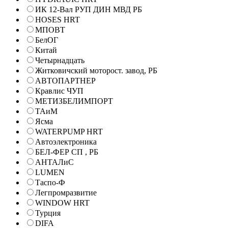
ИК 12-Вал РУП ДИН МВД РБ
HOSES HRT
МПОВТ
БелОГ
Китай
Четырнадцать
Житковичский моторост. завод, РБ
АВТОПАРТНЕР
Кравлис ЧУП
МЕТИЗБЕЛИМПОРТ
ТАиМ
Ясма
WATERPUMP HRT
Автоэлектроника
БЕЛ-ФЕР СП , РБ
АНТАЛиС
LUMEN
Таспо-Ф
Легпромразвитие
WINDOW HRT
Турция
DIFA