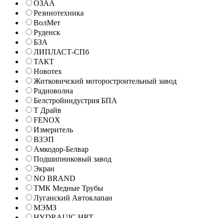
ОЗАА
Резинотехника
ВолМет
Руденск
БЗА
ЛИПЛАСТ-СПб
ТАКТ
Новотех
Житковичский моторостроительный завод
Радиоволна
Белстройиндустрия БПА
Т Драйв
FENOX
Измеритель
ВЗЭП
Амкодор-Белвар
Подшипниковый завод
Экран
NO BRAND
ТМК Медные Трубы
Луганский Автоклапан
МЭМЗ
HYDRAUIC HRT