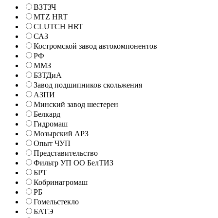
ВЗТЗЧ
MTZ HRT
CLUTCH HRT
САЗ
Костромской завод автокомпонентов
РФ
ММЗ
БЗТДиА
Завод подшипников скольжения
АЗПИ
Минский завод шестерен
Белкард
Гидромаш
Мозырский АРЗ
Опыт ЧУП
Представительство
Фильтр УП ОО БелТИЗ
БРТ
Кобринагромаш
РБ
Гомельстекло
БАТЭ