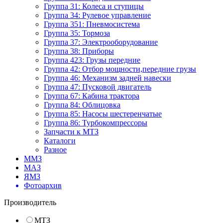
Группа 31: Колеса и ступицы
Группа 34: Рулевое управление
Группа 351: Пневмосистема
Группа 35: Тормоза
Группа 37: Электрооборудование
Группа 38: Приборы
Группа 423: Грузы передние
Группа 42: Отбор мощности,передние грузы
Группа 46: Механизм задней навески
Группа 47: Пусковой двигатель
Группа 67: Кабина трактора
Группа 84: Облицовка
Группа 85: Насосы шестеренчатые
Группа 86: Турбокомпрессоры
Запчасти к МТЗ
Каталоги
Разное
ММЗ
МАЗ
ЯМЗ
Фотоархив
Производитель
МТЗ