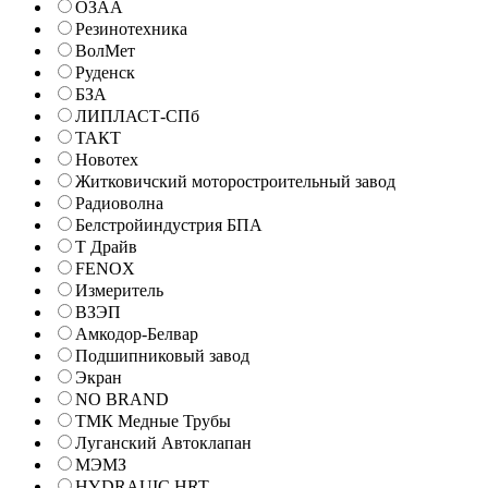
ОЗАА
Резинотехника
ВолМет
Руденск
БЗА
ЛИПЛАСТ-СПб
ТАКТ
Новотех
Житковичский моторостроительный завод
Радиоволна
Белстройиндустрия БПА
Т Драйв
FENOX
Измеритель
ВЗЭП
Амкодор-Белвар
Подшипниковый завод
Экран
NO BRAND
ТМК Медные Трубы
Луганский Автоклапан
МЭМЗ
HYDRAUIC HRT