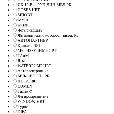
ИК 12-Вал РУП ДИН МВД РБ
HOSES HRT
МПОВТ
БелОГ
Китай
Четырнадцать
Житковичский моторост. завод, РБ
АВТОПАРТНЕР
Кравлис ЧУП
МЕТИЗБЕЛИМПОРТ
ТАиМ
Ясма
WATERPUMP HRT
Автоэлектроника
БЕЛ-ФЕР СП , РБ
АНТАЛиС
LUMEN
Таспо-Ф
Легпромразвитие
WINDOW HRT
Турция
DIFA