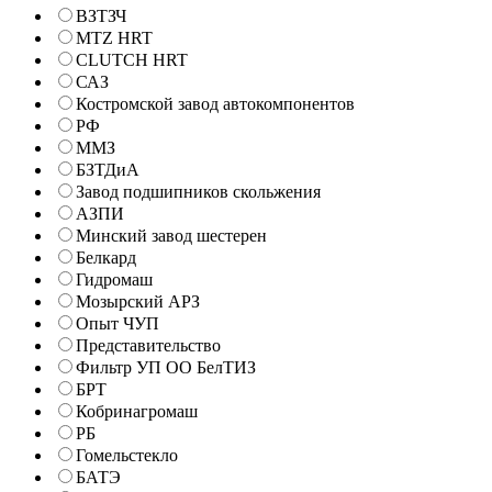
ВЗТЗЧ
MTZ HRT
CLUTCH HRT
САЗ
Костромской завод автокомпонентов
РФ
ММЗ
БЗТДиА
Завод подшипников скольжения
АЗПИ
Минский завод шестерен
Белкард
Гидромаш
Мозырский АРЗ
Опыт ЧУП
Представительство
Фильтр УП ОО БелТИЗ
БРТ
Кобринагромаш
РБ
Гомельстекло
БАТЭ