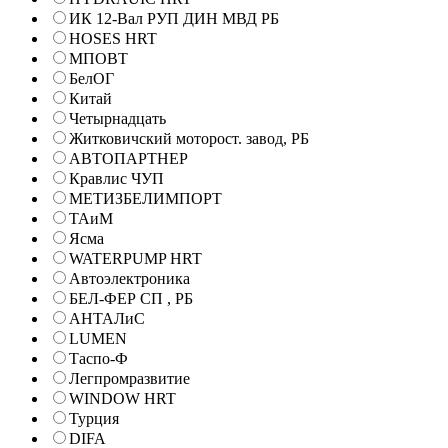
ИК 12-Вал РУП ДИН МВД РБ
HOSES HRT
МПОВТ
БелОГ
Китай
Четырнадцать
Житковичский моторост. завод, РБ
АВТОПАРТНЕР
Кравлис ЧУП
МЕТИЗБЕЛИМПОРТ
ТАиМ
Ясма
WATERPUMP HRT
Автоэлектроника
БЕЛ-ФЕР СП , РБ
АНТАЛиС
LUMEN
Таспо-Ф
Легпромразвитие
WINDOW HRT
Турция
DIFA