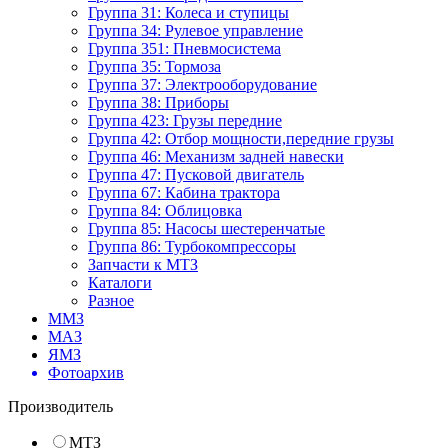
Группа 31: Колеса и ступицы
Группа 34: Рулевое управление
Группа 351: Пневмосистема
Группа 35: Тормоза
Группа 37: Электрооборудование
Группа 38: Приборы
Группа 423: Грузы передние
Группа 42: Отбор мощности,передние грузы
Группа 46: Механизм задней навески
Группа 47: Пусковой двигатель
Группа 67: Кабина трактора
Группа 84: Облицовка
Группа 85: Насосы шестеренчатые
Группа 86: Турбокомпрессоры
Запчасти к МТЗ
Каталоги
Разное
ММЗ
МАЗ
ЯМЗ
Фотоархив
Производитель
МТЗ