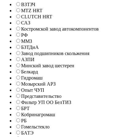
ВЗТЗЧ
MTZ HRT
CLUTCH HRT
САЗ
Костромской завод автокомпонентов
РФ
ММЗ
БЗТДиА
Завод подшипников скольжения
АЗПИ
Минский завод шестерен
Белкард
Гидромаш
Мозырский АРЗ
Опыт ЧУП
Представительство
Фильтр УП ОО БелТИЗ
БРТ
Кобринагромаш
РБ
Гомельстекло
БАТЭ