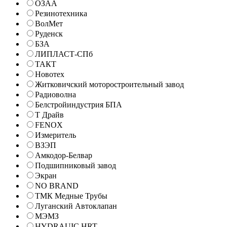
ОЗАА
Резинотехника
ВолМет
Руденск
БЗА
ЛИПЛАСТ-СПб
ТАКТ
Новотех
Житковичский моторостроительный завод
Радиоволна
Белстройиндустрия БПА
Т Драйв
FENOX
Измеритель
ВЗЭП
Амкодор-Белвар
Подшипниковый завод
Экран
NO BRAND
ТМК Медные Трубы
Луганский Автоклапан
МЭМЗ
HYDRAUIC HRT