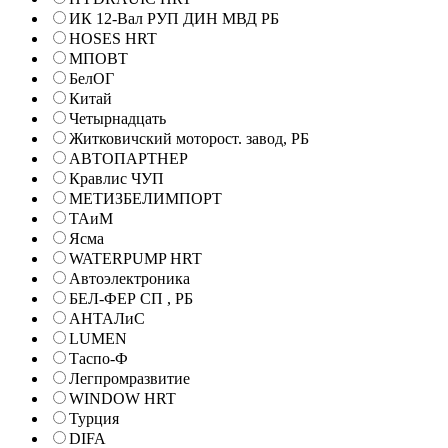
ИК 12-Вал РУП ДИН МВД РБ
HOSES HRT
МПОВТ
БелОГ
Китай
Четырнадцать
Житковичский моторост. завод, РБ
АВТОПАРТНЕР
Кравлис ЧУП
МЕТИЗБЕЛИМПОРТ
ТАиМ
Ясма
WATERPUMP HRT
Автоэлектроника
БЕЛ-ФЕР СП , РБ
АНТАЛиС
LUMEN
Таспо-Ф
Легпромразвитие
WINDOW HRT
Турция
DIFA