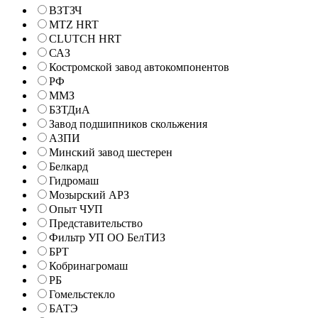
ВЗТЗЧ
MTZ HRT
CLUTCH HRT
САЗ
Костромской завод автокомпонентов
РФ
ММЗ
БЗТДиА
Завод подшипников скольжения
АЗПИ
Минский завод шестерен
Белкард
Гидромаш
Мозырский АРЗ
Опыт ЧУП
Представительство
Фильтр УП ОО БелТИЗ
БРТ
Кобринагромаш
РБ
Гомельстекло
БАТЭ