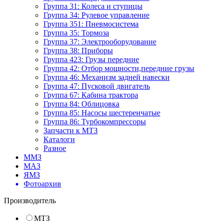
Группа 31: Колеса и ступицы
Группа 34: Рулевое управление
Группа 351: Пневмосистема
Группа 35: Тормоза
Группа 37: Электрооборудование
Группа 38: Приборы
Группа 423: Грузы передние
Группа 42: Отбор мощности,передние грузы
Группа 46: Механизм задней навески
Группа 47: Пусковой двигатель
Группа 67: Кабина трактора
Группа 84: Облицовка
Группа 85: Насосы шестеренчатые
Группа 86: Турбокомпрессоры
Запчасти к МТЗ
Каталоги
Разное
ММЗ
МАЗ
ЯМЗ
Фотоархив
Производитель
МТЗ