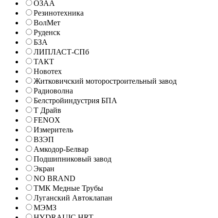
ОЗАА
Резинотехника
ВолМет
Руденск
БЗА
ЛИПЛАСТ-СПб
ТАКТ
Новотех
Житковичский моторостроительный завод
Радиоволна
Белстройиндустрия БПА
Т Драйв
FENOX
Измеритель
ВЗЭП
Амкодор-Белвар
Подшипниковый завод
Экран
NO BRAND
ТМК Медные Трубы
Луганский Автоклапан
МЭМЗ
HYDRAUIC HRT