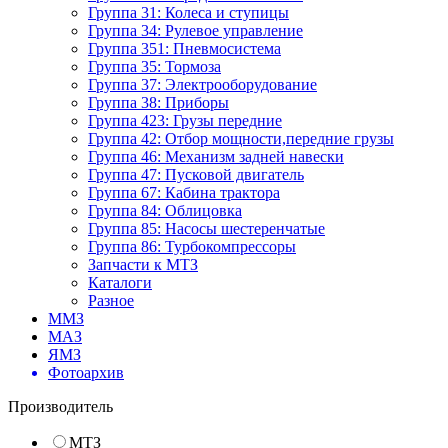
Группа 31: Колеса и ступицы
Группа 34: Рулевое управление
Группа 351: Пневмосистема
Группа 35: Тормоза
Группа 37: Электрооборудование
Группа 38: Приборы
Группа 423: Грузы передние
Группа 42: Отбор мощности,передние грузы
Группа 46: Механизм задней навески
Группа 47: Пусковой двигатель
Группа 67: Кабина трактора
Группа 84: Облицовка
Группа 85: Насосы шестеренчатые
Группа 86: Турбокомпрессоры
Запчасти к МТЗ
Каталоги
Разное
ММЗ
МАЗ
ЯМЗ
Фотоархив
Производитель
МТЗ