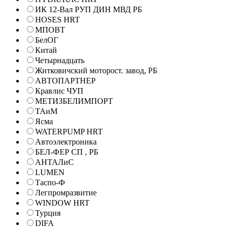
ИК 12-Вал РУП ДИН МВД РБ
HOSES HRT
МПОВТ
БелОГ
Китай
Четырнадцать
Житковичский моторост. завод, РБ
АВТОПАРТНЕР
Кравлис ЧУП
МЕТИЗБЕЛИМПОРТ
ТАиМ
Ясма
WATERPUMP HRT
Автоэлектроника
БЕЛ-ФЕР СП , РБ
АНТАЛиС
LUMEN
Таспо-Ф
Легпромразвитие
WINDOW HRT
Турция
DIFA