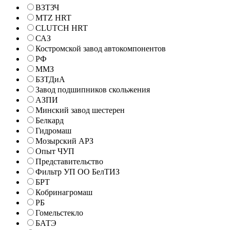
ВЗТЗЧ
MTZ HRT
CLUTCH HRT
САЗ
Костромской завод автокомпонентов
РФ
ММЗ
БЗТДиА
Завод подшипников скольжения
АЗПИ
Минский завод шестерен
Белкард
Гидромаш
Мозырский АРЗ
Опыт ЧУП
Представительство
Фильтр УП ОО БелТИЗ
БРТ
Кобринагромаш
РБ
Гомельстекло
БАТЭ