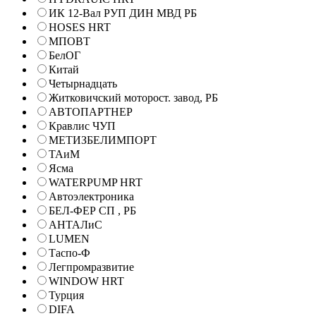
ИК 12-Вал РУП ДИН МВД РБ
HOSES HRT
МПОВТ
БелОГ
Китай
Четырнадцать
Житковичский моторост. завод, РБ
АВТОПАРТНЕР
Кравлис ЧУП
МЕТИЗБЕЛИМПОРТ
ТАиМ
Ясма
WATERPUMP HRT
Автоэлектроника
БЕЛ-ФЕР СП , РБ
АНТАЛиС
LUMEN
Таспо-Ф
Легпромразвитие
WINDOW HRT
Турция
DIFA