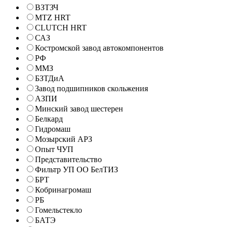
ВЗТЗЧ
MTZ HRT
CLUTCH HRT
САЗ
Костромской завод автокомпонентов
РФ
ММЗ
БЗТДиА
Завод подшипников скольжения
АЗПИ
Минский завод шестерен
Белкард
Гидромаш
Мозырский АРЗ
Опыт ЧУП
Представительство
Фильтр УП ОО БелТИЗ
БРТ
Кобринагромаш
РБ
Гомельстекло
БАТЭ