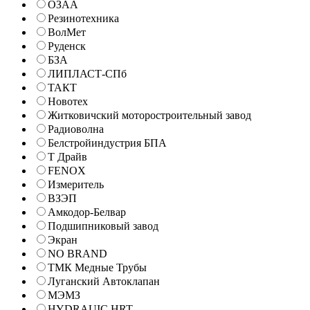
ОЗАА
Резинотехника
ВолМет
Руденск
БЗА
ЛИПЛАСТ-СПб
ТАКТ
Новотех
Житковичский моторостроительный завод
Радиоволна
Белстройиндустрия БПА
Т Драйв
FENOX
Измеритель
ВЗЭП
Амкодор-Белвар
Подшипниковый завод
Экран
NO BRAND
ТМК Медные Трубы
Луганский Автоклапан
МЭМЗ
HYDRAUIC HRT