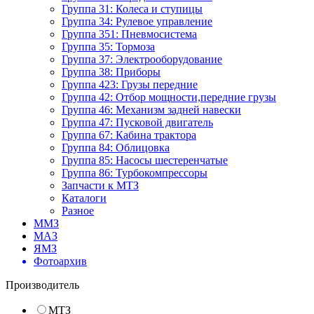
Группа 31: Колеса и ступицы
Группа 34: Рулевое управление
Группа 351: Пневмосистема
Группа 35: Тормоза
Группа 37: Электрооборудование
Группа 38: Приборы
Группа 423: Грузы передние
Группа 42: Отбор мощности,передние грузы
Группа 46: Механизм задней навески
Группа 47: Пусковой двигатель
Группа 67: Кабина трактора
Группа 84: Облицовка
Группа 85: Насосы шестеренчатые
Группа 86: Турбокомпрессоры
Запчасти к МТЗ
Каталоги
Разное
ММЗ
МАЗ
ЯМЗ
Фотоархив
Производитель
МТЗ