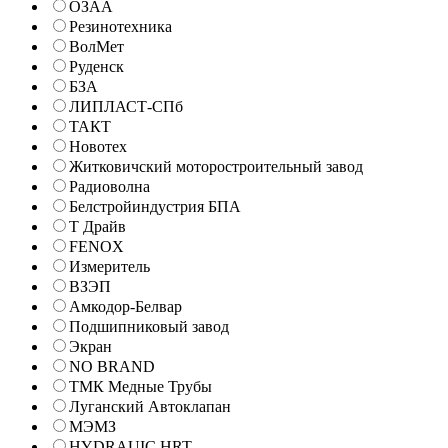
ОЗАА
Резинотехника
ВолМет
Руденск
БЗА
ЛИПЛАСТ-СПб
ТАКТ
Новотех
Житковичский моторостроительный завод
Радиоволна
Белстройиндустрия БПА
Т Драйв
FENOX
Измеритель
ВЗЭП
Амкодор-Белвар
Подшипниковый завод
Экран
NO BRAND
ТМК Медные Трубы
Луганский Автоклапан
МЭМЗ
HYDRAUIC HRT