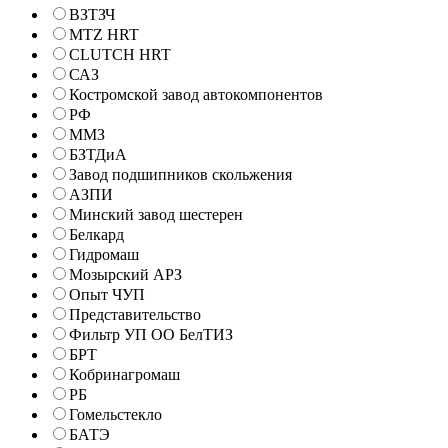
ВЗТЗЧ
MTZ HRT
CLUTCH HRT
САЗ
Костромской завод автокомпонентов
РФ
ММЗ
БЗТДиА
Завод подшипников скольжения
АЗПИ
Минский завод шестерен
Белкард
Гидромаш
Мозырский АРЗ
Опыт ЧУП
Представительство
Фильтр УП ОО БелТИЗ
БРТ
Кобринагромаш
РБ
Гомельстекло
БАТЭ