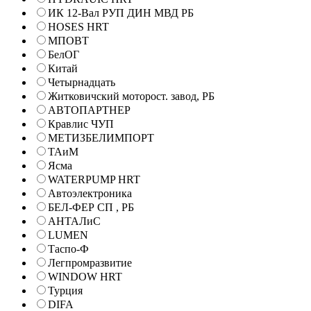
ИК 12-Вал РУП ДИН МВД РБ
HOSES HRT
МПОВТ
БелОГ
Китай
Четырнадцать
Житковичский моторост. завод, РБ
АВТОПАРТНЕР
Кравлис ЧУП
МЕТИЗБЕЛИМПОРТ
ТАиМ
Ясма
WATERPUMP HRT
Автоэлектроника
БЕЛ-ФЕР СП , РБ
АНТАЛиС
LUMEN
Таспо-Ф
Легпромразвитие
WINDOW HRT
Турция
DIFA