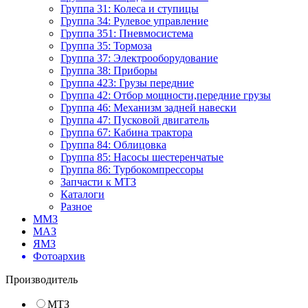
Группа 31: Колеса и ступицы
Группа 34: Рулевое управление
Группа 351: Пневмосистема
Группа 35: Тормоза
Группа 37: Электрооборудование
Группа 38: Приборы
Группа 423: Грузы передние
Группа 42: Отбор мощности,передние грузы
Группа 46: Механизм задней навески
Группа 47: Пусковой двигатель
Группа 67: Кабина трактора
Группа 84: Облицовка
Группа 85: Насосы шестеренчатые
Группа 86: Турбокомпрессоры
Запчасти к МТЗ
Каталоги
Разное
ММЗ
МАЗ
ЯМЗ
Фотоархив
Производитель
МТЗ