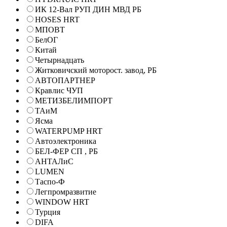
ИК 12-Вал РУП ДИН МВД РБ
HOSES HRT
МПОВТ
БелОГ
Китай
Четырнадцать
Житковичский моторост. завод, РБ
АВТОПАРТНЕР
Кравлис ЧУП
МЕТИЗБЕЛИМПОРТ
ТАиМ
Ясма
WATERPUMP HRT
Автоэлектроника
БЕЛ-ФЕР СП , РБ
АНТАЛиС
LUMEN
Таспо-Ф
Легпромразвитие
WINDOW HRT
Турция
DIFA