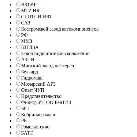
ВЗТЗЧ
MTZ HRT
CLUTCH HRT
САЗ
Костромской завод автокомпонентов
РФ
ММЗ
БЗТДиА
Завод подшипников скольжения
АЗПИ
Минский завод шестерен
Белкард
Гидромаш
Мозырский АРЗ
Опыт ЧУП
Представительство
Фильтр УП ОО БелТИЗ
БРТ
Кобринагромаш
РБ
Гомельстекло
БАТЭ