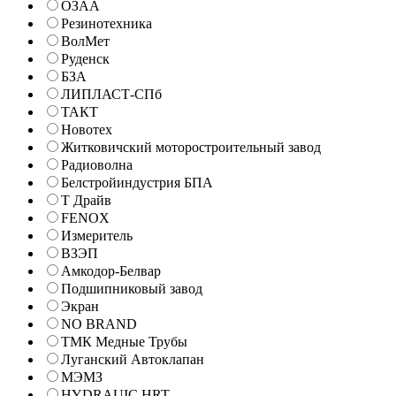
ОЗАА
Резинотехника
ВолМет
Руденск
БЗА
ЛИПЛАСТ-СПб
ТАКТ
Новотех
Житковичский моторостроительный завод
Радиоволна
Белстройиндустрия БПА
Т Драйв
FENOX
Измеритель
ВЗЭП
Амкодор-Белвар
Подшипниковый завод
Экран
NO BRAND
ТМК Медные Трубы
Луганский Автоклапан
МЭМЗ
HYDRAUIC HRT