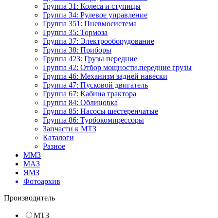
Группа 31: Колеса и ступицы
Группа 34: Рулевое управление
Группа 351: Пневмосистема
Группа 35: Тормоза
Группа 37: Электрооборудование
Группа 38: Приборы
Группа 423: Грузы передние
Группа 42: Отбор мощности,передние грузы
Группа 46: Механизм задней навески
Группа 47: Пусковой двигатель
Группа 67: Кабина трактора
Группа 84: Облицовка
Группа 85: Насосы шестеренчатые
Группа 86: Турбокомпрессоры
Запчасти к МТЗ
Каталоги
Разное
ММЗ
МАЗ
ЯМЗ
Фотоархив
Производитель
МТЗ